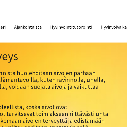
eri
Ajankohtaista
Hyvinvointitutorointi
Hyvinvoiva k
veys
innista huolehditaan aivojen parhaan
lämäntavoilla, kuten ravinnolla, unella,
la, voidaan suojata aivoja ja vaikuttaa
eellista, koska aivot ovat
t tarvitsevat toimiakseen riittävästi unta
tukemaan aivojen terveyttä ja edistämään