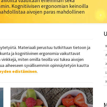
ä aivoilta vaaditaan enemmän sekä
mmin. Kognitiivisen ergonomian keinoilla
mahdollistaa aivojen paras mahdollinen
U
0
tetyötä. Materiaali perustuu tutkittuun tietoon ja
liikunta ja kognitiivinen ergonomia vaikuttavat
2
vinkkejä, miten omilla teoilla voi tukea aivojen
2
stua aiheeseen syvällisemmin opinnäytetyön kautta
veyden edistäminen
.
1
1
M