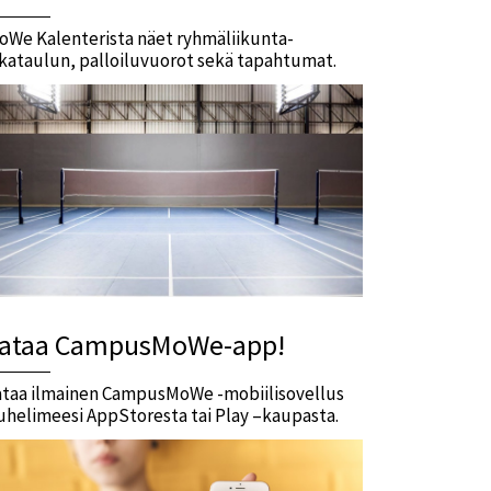
oWe Kalenterista näet ryhmäliikunta-
ikataulun, palloiluvuorot sekä tapahtumat.
ataa CampusMoWe-app!
ataa ilmainen CampusMoWe -mobiilisovellus
uhelimeesi AppStoresta tai Play –kaupasta.