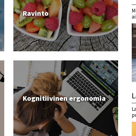
M
Ravinto
a
L
Kognitiivinen ergonomia
L
p