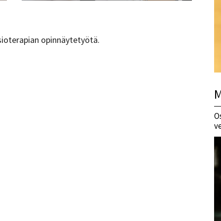
sioterapian opinnäytetyötä.
M
O
v