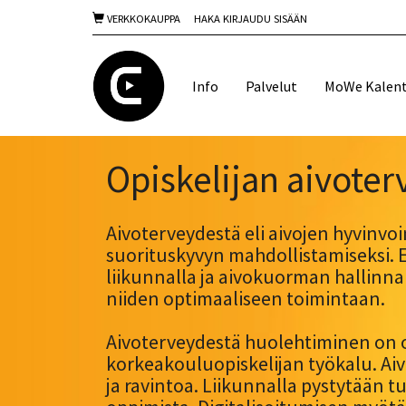
VERKKOKAUPPA
HAKA KIRJAUDU SISÄÄN
Info
Palvelut
MoWe Kalent
Opiskelijan aivoter
Aivoterveydestä eli aivojen hyvinvo
suorituskyvyn mahdollistamiseksi. E
liikunnalla ja aivokuorman hallinnal
niiden optimaaliseen toimintaan.
Aivoterveydestä huolehtiminen on ol
korkeakouluopiskelijan työkalu. Aivo
ja ravintoa. Liikunnalla pystytään 