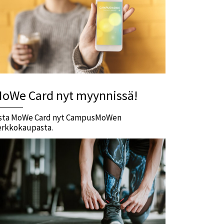
oWe Card nyt myynnissä!
sta MoWe Card nyt CampusMoWen
erkkokaupasta.