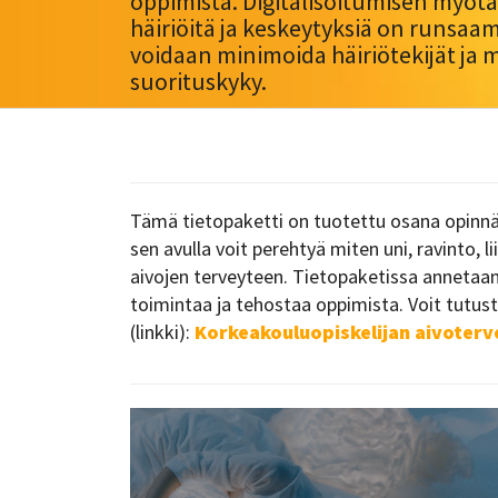
oppimista. Digitalisoitumisen myöt
häiriöitä ja keskeytyksiä on runsaa
voidaan minimoida häiriötekijät ja 
suorituskyky.
Tämä tietopaketti on tuotettu osana opinnäy
sen avulla voit perehtyä miten uni, ravinto, 
aivojen terveyteen. Tietopaketissa annetaan 
toimintaa ja tehostaa oppimista. Voit tutu
(linkki):
Korkeakouluopiskelijan aivoter