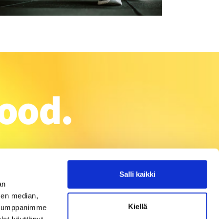
Salli kaikki
an
sen median,
Kiellä
. Kumppanimme