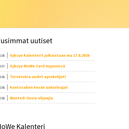
usimmat uutiset
Syksyn Kalenterit julkaistaan ma 17.8.2026
6.08.
Syksyn MoWe Card myynnissä
9.07.
Tervetuloa uudet opiskelijat!
4.06.
Kuntosalien kesän aukioloajat
2.06.
Wanted: Uusia ohjaajia
0.06.
oWe Kalenteri