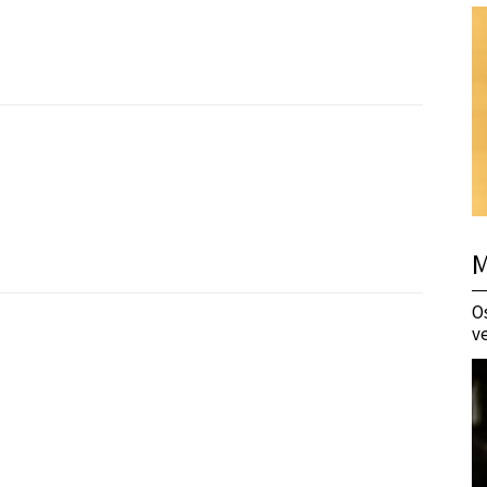
M
O
v