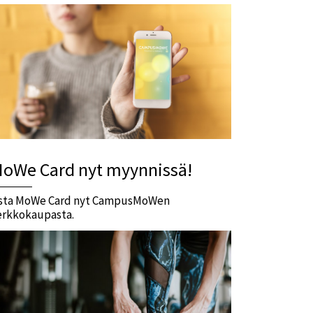
oWe Card nyt myynnissä!
sta MoWe Card nyt CampusMoWen
erkkokaupasta.