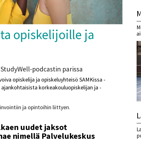
M
M
a opiskelijoille ja
a
 StudyWell-podcastin parissa
oiva opiskelija ja opiskeluyhteisö SAMKissa -
jankohtaisista korkeakouluopiskelijan ja -
.
vointiin ja opintoihin liittyen.
L
kaen uudet jaksot
L
hae nimellä Palvelukeskus
p