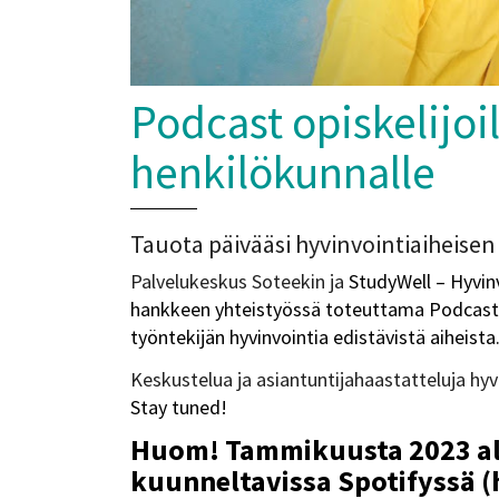
Podcast opiskelijoilt
henkilökunnalle
Tauota päivääsi hyvinvointiaiheisen
Palvelukeskus Soteekin ja
StudyWell – Hyvinv
hankkeen yhteistyössä toteuttama Podcast a
työntekijän hyvinvointia edistävistä aiheista
Keskustelua ja asiantuntijahaastatteluja hyvin
Stay tuned!​​​​​​
Huom! Tammikuusta 2023 al
kuunneltavissa
Spotifyssä (