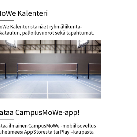
oWe Kalenteri
oWe Kalenterista näet ryhmäliikunta-
ikataulun, palloiluvuorot sekä tapahtumat.
ataa CampusMoWe-app!
ataa ilmainen CampusMoWe -mobiilisovellus
uhelimeesi AppStoresta tai Play –kaupasta.