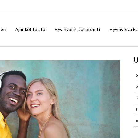
eri
Ajankohtaista
Hyvinvointitutorointi
Hyvinvoiva k
U
0
2
2
1
1