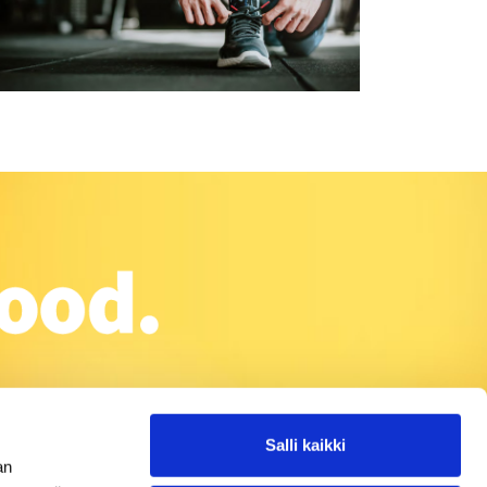
Salli kaikki
an