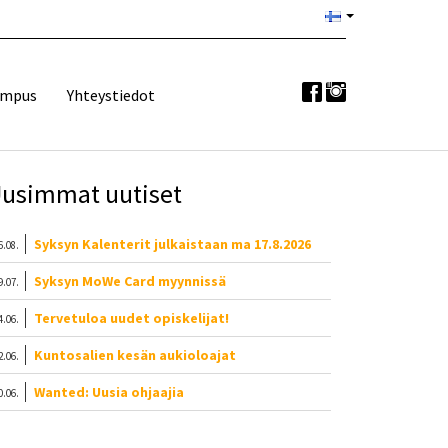
ampus
Yhteystiedot
usimmat uutiset
Syksyn Kalenterit julkaistaan ma 17.8.2026
6.08.
Syksyn MoWe Card myynnissä
9.07.
Tervetuloa uudet opiskelijat!
4.06.
Kuntosalien kesän aukioloajat
2.06.
Wanted: Uusia ohjaajia
0.06.