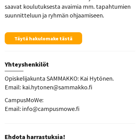
saavat koulutuksesta avaimia mm. tapahtumien
suunnitteluun ja ryhmän ohjaamiseen.
Täytä hakulomake tästä
Yhteyshenkilöt
Opiskelijakunta SAMMAKKO: Kai Hytönen.
Email: kai.hytonen@sammakko.fi
CampusMoWe:
Email: info@campusmowe.fi
Ehdota harrastuksia!