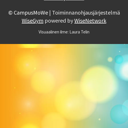
© CampusMoWe
| Toiminnanohjausjärjestelmä
WiseGym
powered by
WiseNetwork
Visuaalinen ilme: Laura Telin