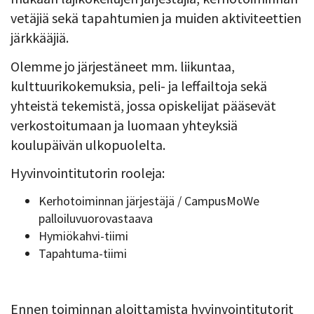
vetäjiä sekä tapahtumien ja muiden aktiviteettien
järkkääjiä.
Olemme jo järjestäneet mm. liikuntaa,
kulttuurikokemuksia, peli- ja leffailtoja sekä
yhteistä tekemistä, jossa opiskelijat pääsevät
verkostoitumaan ja luomaan yhteyksiä
koulupäivän ulkopuolelta.
Hyvinvointitutorin rooleja:
Kerhotoiminnan järjestäjä / CampusMoWe
palloiluvuorovastaava
Hymiökahvi-tiimi
Tapahtuma-tiimi
Ennen toiminnan aloittamista hyvinvointitutorit