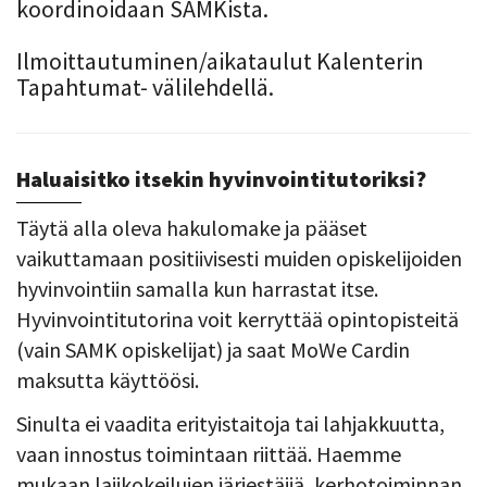
koordinoidaan SAMKista.
​​​​​​​Ilmoittautuminen/aikataulut Kalenterin
Tapahtumat- välilehdellä.
Haluaisitko itsekin hyvinvointitutoriksi?
Täytä alla oleva hakulomake ja pääset
vaikuttamaan positiivisesti muiden opiskelijoiden
hyvinvointiin samalla kun harrastat itse.
Hyvinvointitutorina voit kerryttää opintopisteitä
(vain SAMK opiskelijat) ja saat MoWe Cardin
maksutta käyttöösi.
Sinulta ei vaadita erityistaitoja tai lahjakkuutta,
vaan innostus toimintaan riittää. Haemme
mukaan lajikokeilujen järjestäjiä, kerhotoiminnan