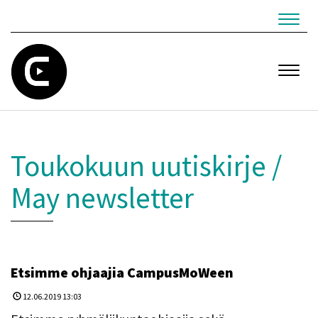
Navig
Navig
Toukokuun uutiskirje /
May newsletter
Etsimme ohjaajia CampusMoWeen
12.06.2019 13:03