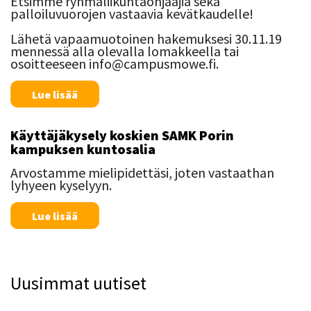
Etsimme ryhmäliikuntaohjaajia sekä
palloiluvuorojen vastaavia kevätkaudelle!
Lähetä vapaamuotoinen hakemuksesi 30.11.19
mennessä alla olevalla lomakkeella tai
osoitteeseen info@campusmowe.fi.
Lue lisää
Käyttäjäkysely koskien SAMK Porin
kampuksen kuntosalia
Arvostamme mielipidettäsi, joten vastaathan
lyhyeen kyselyyn.
Lue lisää
Uusimmat uutiset