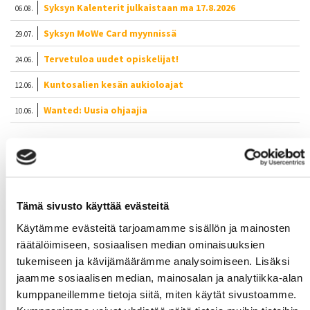
Syksyn Kalenterit julkaistaan ma 17.8.2026
06.08.
Syksyn MoWe Card myynnissä
29.07.
Tervetuloa uudet opiskelijat!
24.06.
Kuntosalien kesän aukioloajat
12.06.
Wanted: Uusia ohjaajia
10.06.
MoWe Kalenteri
Tämä sivusto käyttää evästeitä
MoWe Kalenterista näet ryhmäliikunta-aikataulun,
palloiluvuorot sekä tapahtumat.
Käytämme evästeitä tarjoamamme sisällön ja mainosten
räätälöimiseen, sosiaalisen median ominaisuuksien
tukemiseen ja kävijämäärämme analysoimiseen. Lisäksi
jaamme sosiaalisen median, mainosalan ja analytiikka-alan
kumppaneillemme tietoja siitä, miten käytät sivustoamme.