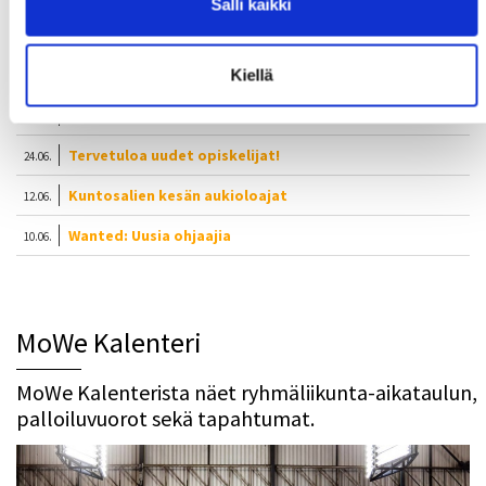
Salli kaikki
Uusimmat uutiset
Syksyn Kalenterit julkaistaan ma 17.8.2026
Kiellä
06.08.
Syksyn MoWe Card myynnissä
29.07.
Tervetuloa uudet opiskelijat!
24.06.
Kuntosalien kesän aukioloajat
12.06.
Wanted: Uusia ohjaajia
10.06.
MoWe Kalenteri
MoWe Kalenterista näet ryhmäliikunta-aikataulun,
palloiluvuorot sekä tapahtumat.