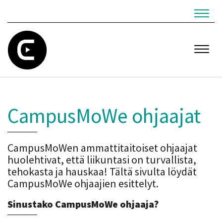
Navig
Navig
CampusMoWe ohjaajat
CampusMoWen ammattitaitoiset ohjaajat
huolehtivat, että liikuntasi on turvallista,
tehokasta ja hauskaa! Tältä sivulta löydät
CampusMoWe ohjaajien esittelyt.
Sinustako CampusMoWe ohjaaja?