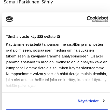
Samuli Parkkinen, Sähly
Uusimmat uutiset
Syksyn Kalenterit julkaistaan ma 17.8.2026
06.08.
Tämä sivusto käyttää evästeitä
Syksyn MoWe Card myynnissä
Käytämme evästeitä tarjoamamme sisällön ja mainosten
29.07.
räätälöimiseen, sosiaalisen median ominaisuuksien
Tervetuloa uudet opiskelijat!
24.06.
tukemiseen ja kävijämäärämme analysoimiseen. Lisäksi
jaamme sosiaalisen median, mainosalan ja analytiikka-alan
Kuntosalien kesän aukioloajat
12.06.
kumppaneillemme tietoja siitä, miten käytät sivustoamme.
Wanted: Uusia ohjaajia
10.06.
Kumppanimme voivat yhdistää näitä tietoja muihin tietoihin,
joita olet antanut heille tai joita on kerätty, kun olet käyttänyt
heidän palvelujaan.
MoWe Kalenteri
Näytä tiedot
MoWe Kalenterista näet ryhmäliikunta-aikataulun,