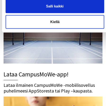
palloiluvuorot sekä tapahtumat.
Salli kaikki
Kiellä
Lataa CampusMoWe-app!
Lataa ilmainen CampusMoWe -mobiilisovellus
puhelimeesi AppStoresta tai Play –kaupasta.