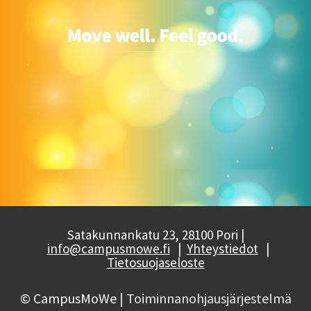
Satakunnankatu 23, 28100 Pori |
info@campusmowe.fi
|
Yhteystiedot
|
Tietosuojaseloste
© CampusMoWe
| Toiminnanohjausjärjestelmä