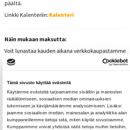
päältä.
Linkki Kalenteriin:
Kalenteri
Näin mukaan maksutta:
Voit lunastaa kauden aikana verkkokaupastamme
24h tutustumiskortin veloituksetta kerran
lukuvuodessa.
Verkkokauppa
Tämä sivusto käyttää evästeitä
Käytämme evästeitä tarjoamamme sisällön ja mainosten
räätälöimiseen, sosiaalisen median ominaisuuksien
Uusimmat uutiset
tukemiseen ja kävijämäärämme analysoimiseen. Lisäksi
jaamme sosiaalisen median, mainosalan ja analytiikka-alan
Syksyn Kalenterit julkaistaan ma 17.8.2026
06.08.
kumppaneillemme tietoja siitä, miten käytät sivustoamme.
Kumppanimme voivat yhdistää näitä tietoja muihin tietoihin,
Syksyn MoWe Card myynnissä
29.07.