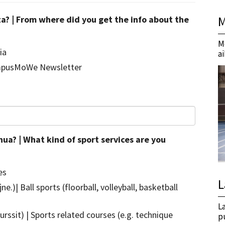
M
a? | From where did you get the info about the
M
ia
a
mpusMoWe Newsletter
nua? | What kind of sport services are you
es
L
jne.)| Ball sports (floorball, volleyball, basketball
L
urssit) | Sports related courses (e.g. technique
p