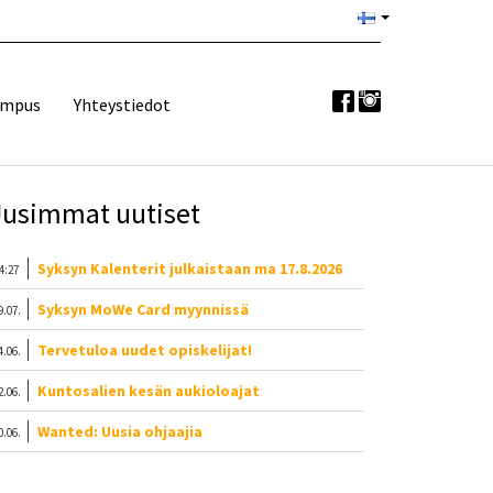
ampus
Yhteystiedot
usimmat uutiset
Syksyn Kalenterit julkaistaan ma 17.8.2026
4:27
Syksyn MoWe Card myynnissä
9.07.
Tervetuloa uudet opiskelijat!
4.06.
Kuntosalien kesän aukioloajat
2.06.
Wanted: Uusia ohjaajia
0.06.