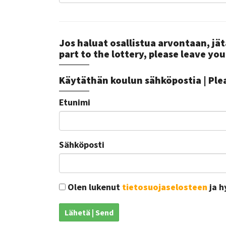
Jos haluat osallistua arvontaan, jät
part to the lottery, please leave you
Käytäthän koulun sähköpostia | Plea
Etunimi
Sähköposti
Olen lukenut
tietosuojaselosteen
ja h
Lähetä | Send