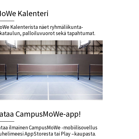
oWe Kalenteri
oWe Kalenterista näet ryhmäliikunta-
ikataulun, palloiluvuorot sekä tapahtumat.
ataa CampusMoWe-app!
ataa ilmainen CampusMoWe -mobiilisovellus
uhelimeesi AppStoresta tai Play –kaupasta.