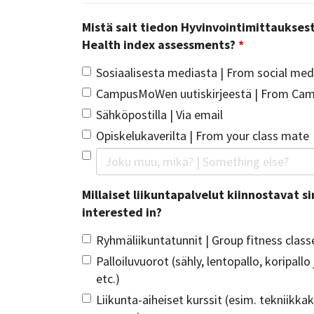
Mistä sait tiedon Hyvinvointimittauksest
Health index assessments?
*
Sosiaalisesta mediasta | From social med
CampusMoWen uutiskirjeestä | From Ca
Sähköpostilla | Via email
Opiskelukaverilta | From your class mate
Millaiset liikuntapalvelut kiinnostavat si
interested in?
Ryhmäliikuntatunnit | Group fitness class
Palloiluvuorot (sähly, lentopallo, koripallo 
etc.)
Liikunta-aiheiset kurssit (esim. tekniikkak