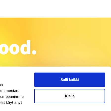
Salli kaikki
an
sen median,
Kiellä
. Kumppanimme
olet käyttänyt