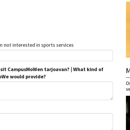
'm not interested in sports services
M
voisit CampusMoWen tarjoavan? | What kind of
oWe would provide?
O
v