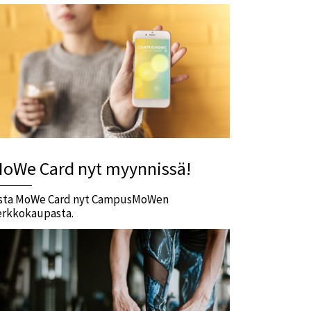
oWe Card nyt myynnissä!
sta MoWe Card nyt CampusMoWen
erkkokaupasta.