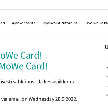
eri
Ajankohtaista
Hyvinvointitutorointi
Hyvinvoiva k
U
MoWe Card!
1
r MoWe Card!
2
2
isesti sähköpostilla keskiviikkona
1
1
 via email on Wednesday 28.9.2022.