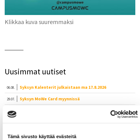
Klikkaa kuva suuremmaksi
Uusimmat uutiset
Syksyn Kalenterit julkaistaan ma 17.8.2026
06.08.
Syksyn MoWe Card myynnissä
29.07.
Tervetuloa uudet opiskelijat!
24.06.
Kuntosalien kesän aukioloajat
12.06.
Wanted: Uusia ohjaajia
10.06.
Tämä sivusto käyttää evästeitä