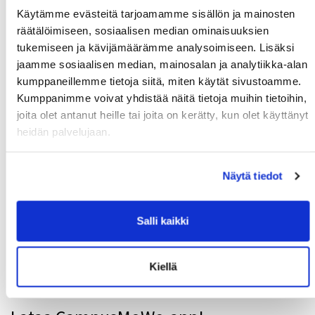
Käytämme evästeitä tarjoamamme sisällön ja mainosten
räätälöimiseen, sosiaalisen median ominaisuuksien
tukemiseen ja kävijämäärämme analysoimiseen. Lisäksi
MoWe Kalenteri
jaamme sosiaalisen median, mainosalan ja analytiikka-alan
kumppaneillemme tietoja siitä, miten käytät sivustoamme.
MoWe Kalenterista näet ryhmäliikunta-aikataulun,
Kumppanimme voivat yhdistää näitä tietoja muihin tietoihin,
palloiluvuorot sekä tapahtumat.
joita olet antanut heille tai joita on kerätty, kun olet käyttänyt
heidän palvelujaan.
Näytä tiedot
Salli kaikki
Kiellä