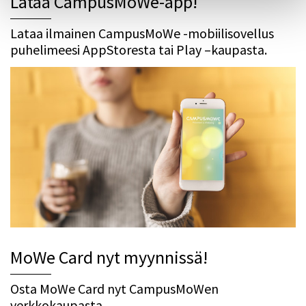
Lataa CampusMoWe-app!
Lataa ilmainen CampusMoWe -mobiilisovellus
puhelimeesi AppStoresta tai Play –kaupasta.
MoWe Card nyt myynnissä!
Osta MoWe Card nyt CampusMoWen
verkkokaupasta.