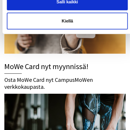
Salli kaikki
Kiellä
MoWe Card nyt myynnissä!
Osta MoWe Card nyt CampusMoWen
verkkokaupasta.