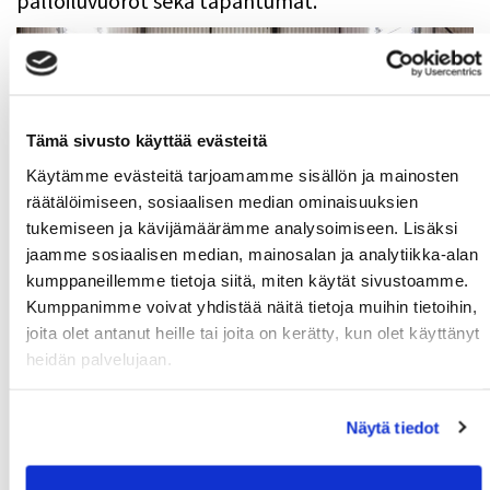
palloiluvuorot sekä tapahtumat.
Tämä sivusto käyttää evästeitä
Käytämme evästeitä tarjoamamme sisällön ja mainosten
räätälöimiseen, sosiaalisen median ominaisuuksien
tukemiseen ja kävijämäärämme analysoimiseen. Lisäksi
jaamme sosiaalisen median, mainosalan ja analytiikka-alan
kumppaneillemme tietoja siitä, miten käytät sivustoamme.
Kumppanimme voivat yhdistää näitä tietoja muihin tietoihin,
Lataa CampusMoWe-app!
joita olet antanut heille tai joita on kerätty, kun olet käyttänyt
heidän palvelujaan.
Lataa ilmainen CampusMoWe -mobiilisovellus
puhelimeesi AppStoresta tai Play –kaupasta.
Näytä tiedot