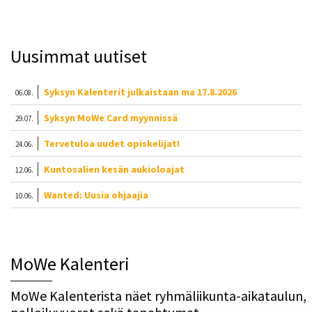
Uusimmat uutiset
Syksyn Kalenterit julkaistaan ma 17.8.2026
06.08.
Syksyn MoWe Card myynnissä
29.07.
Tervetuloa uudet opiskelijat!
24.06.
Kuntosalien kesän aukioloajat
12.06.
Wanted: Uusia ohjaajia
10.06.
MoWe Kalenteri
MoWe Kalenterista näet ryhmäliikunta-aikataulun,