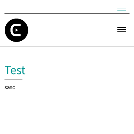
Navig
Navig
Test
sasd