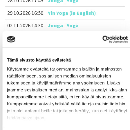
28.10.2026 17:45
Jooga | Yoga
29.10.2026 16:50
Yin Yoga (in English)
02.11.2026 14:30
Jooga | Yoga
03.11.2026 14:30
Pilates 50'
04.11.2026 14:30
Henkilökunnan niska-selkäryhmä 45
Tämä sivusto käyttää evästeitä
04.11.2026 14:30
Henkilökunnan niskan ja selän hyvi
Käytämme evästeitä tarjoamamme sisällön ja mainosten
04.11.2026 17:45
Jooga | Yoga
räätälöimiseen, sosiaalisen median ominaisuuksien
tukemiseen ja kävijämäärämme analysoimiseen. Lisäksi
05.11.2026 16:50
Yin Yoga (in English)
jaamme sosiaalisen median, mainosalan ja analytiikka-alan
kumppaneillemme tietoja siitä, miten käytät sivustoamme.
09.11.2026 14:30
Jooga | Yoga
Kumppanimme voivat yhdistää näitä tietoja muihin tietoihin,
joita olet antanut heille tai joita on kerätty, kun olet käyttänyt
10.11.2026 14:30
Pilates 50'
heidän palvelujaan.
11.11.2026 14:30
Henkilökunnan niska-selkäryhmä 45