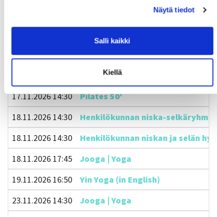
Näytä tiedot
11.11.2026 14:30
Henkilökunnan niskan ja selän hyvi
11.11.2026 17:45
Jooga | Yoga
Salli kaikki
12.11.2026 16:50
Yin Yoga (in English)
Kiellä
16.11.2026 14:30
Jooga | Yoga
17.11.2026 14:30
Pilates 50'
18.11.2026 14:30
Henkilökunnan niska-selkäryhmä 45
18.11.2026 14:30
Henkilökunnan niskan ja selän hyvi
18.11.2026 17:45
Jooga | Yoga
19.11.2026 16:50
Yin Yoga (in English)
23.11.2026 14:30
Jooga | Yoga