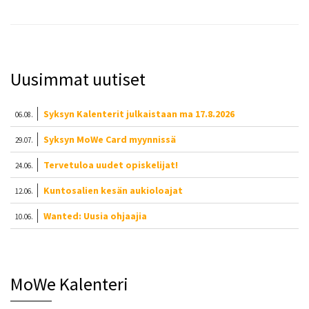
Uusimmat uutiset
Syksyn Kalenterit julkaistaan ma 17.8.2026
06.08.
Syksyn MoWe Card myynnissä
29.07.
Tervetuloa uudet opiskelijat!
24.06.
Kuntosalien kesän aukioloajat
12.06.
Wanted: Uusia ohjaajia
10.06.
MoWe Kalenteri