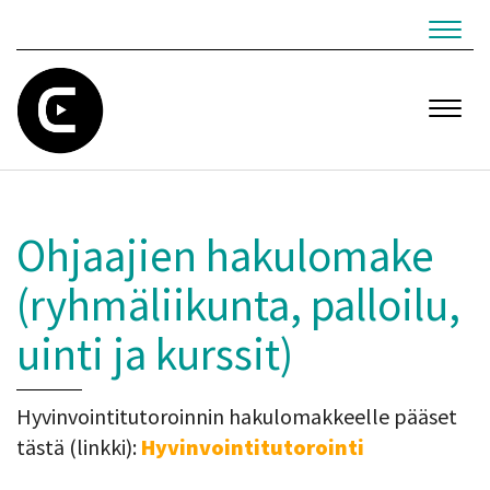
Navig
Navig
Ohjaajien hakulomake
​​​​​​​(ryhmäliikunta, palloilu,
uinti ja kurssit)
Hyvinvointitutoroinnin hakulomakkeelle pääset
tästä (linkki):
Hyvinvointitutorointi