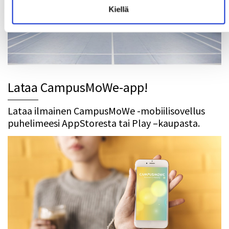
Kiellä
Lataa CampusMoWe-app!
Lataa ilmainen CampusMoWe -mobiilisovellus
puhelimeesi AppStoresta tai Play –kaupasta.