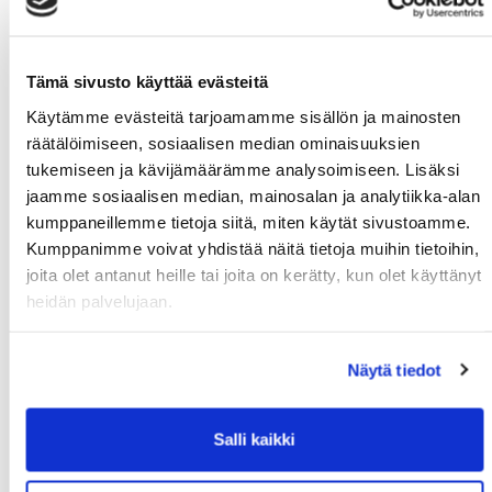
06.08.
Syksyn MoWe Card myynnissä
29.07.
Tervetuloa uudet opiskelijat!
Tämä sivusto käyttää evästeitä
24.06.
Käytämme evästeitä tarjoamamme sisällön ja mainosten
Kuntosalien kesän aukioloajat
12.06.
räätälöimiseen, sosiaalisen median ominaisuuksien
Wanted: Uusia ohjaajia
10.06.
tukemiseen ja kävijämäärämme analysoimiseen. Lisäksi
jaamme sosiaalisen median, mainosalan ja analytiikka-alan
kumppaneillemme tietoja siitä, miten käytät sivustoamme.
Kumppanimme voivat yhdistää näitä tietoja muihin tietoihin,
MoWe Kalenteri
joita olet antanut heille tai joita on kerätty, kun olet käyttänyt
heidän palvelujaan.
MoWe Kalenterista näet ryhmäliikunta-aikataulun,
palloiluvuorot sekä tapahtumat.
Näytä tiedot
Salli kaikki