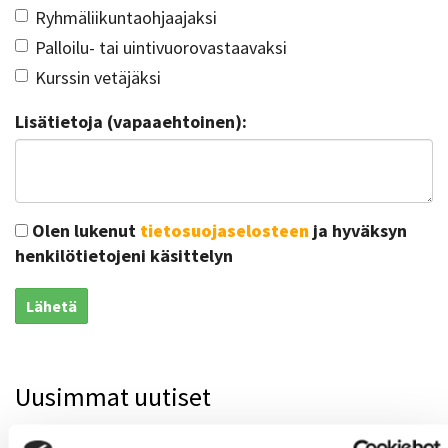
Ryhmäliikuntaohjaajaksi
Palloilu- tai uintivuorovastaavaksi
Kurssin vetäjäksi
Lisätietoja (vapaaehtoinen):
Olen lukenut
tietosuojaselosteen
ja hyväksyn
henkilötietojeni käsittelyn
Lähetä
Uusimmat uutiset
Syksyn Kalenterit julkaistaan ma 17.8.2026