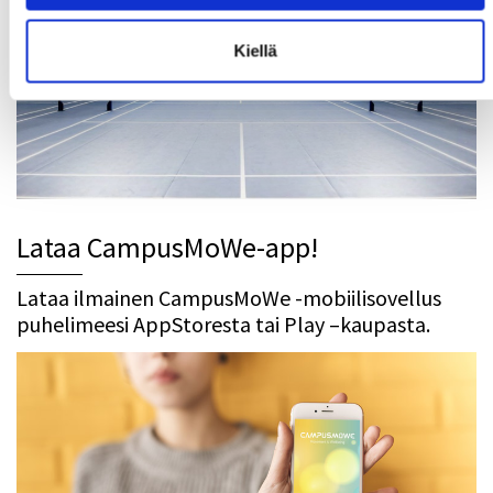
Kiellä
Lataa CampusMoWe-app!
Lataa ilmainen CampusMoWe -mobiilisovellus
puhelimeesi AppStoresta tai Play –kaupasta.