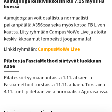
Aamujooga keskiviikkoisin klo 7.15 myös FB
livessä
Aamujoogaan voit osallistua normaalisti
paikanpäällä A356:ssa sekä myös kotoa FB Liven
kautta. Liity ryhmään CampusMoWe Live ja aloita
keskiviikkoaamut lempeästi joogaamalla!
Linkki ryhmään:
CampusMoWe Live
Pilates ja FasciaMethod siirtyvät luokkaan
A356
Pilates siirtyy maanantaista 1.11. alkaen ja
Fasciamethod torstaista 11.11. alkaen. Torstaina
4.11. tunti pidetään vielä normaalisti Agorasalissa.