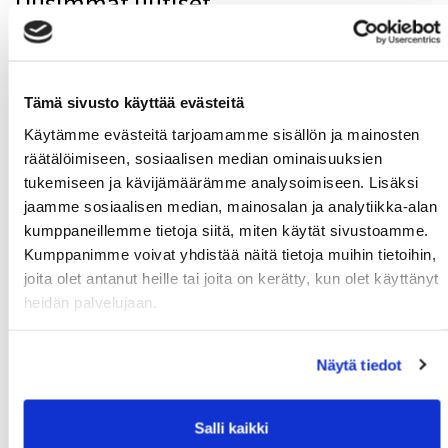
Uusimmat uutiset
Syksyn Kalenterit julkaistaan ma 17.8.2026
06.08.
Syksyn MoWe Card myynnissä
29.07.
Tämä sivusto käyttää evästeitä
Tervetuloa uudet opiskelijat!
24.06.
Käytämme evästeitä tarjoamamme sisällön ja mainosten
räätälöimiseen, sosiaalisen median ominaisuuksien
Kuntosalien kesän aukioloajat
12.06.
tukemiseen ja kävijämäärämme analysoimiseen. Lisäksi
Wanted: Uusia ohjaajia
10.06.
jaamme sosiaalisen median, mainosalan ja analytiikka-alan
kumppaneillemme tietoja siitä, miten käytät sivustoamme.
Kumppanimme voivat yhdistää näitä tietoja muihin tietoihin,
joita olet antanut heille tai joita on kerätty, kun olet käyttänyt
MoWe Kalenteri
heidän palvelujaan.
MoWe Kalenterista näet ryhmäliikunta-aikataulun,
Näytä tiedot
palloiluvuorot sekä tapahtumat.
Salli kaikki