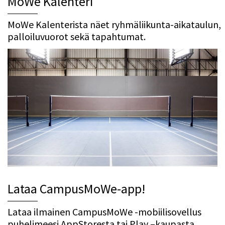
MoWe Kalenteri
MoWe Kalenterista näet ryhmäliikunta-aikataulun,
palloiluvuorot sekä tapahtumat.
Lataa CampusMoWe-app!
Lataa ilmainen CampusMoWe -mobiilisovellus
puhelimeesi AppStoresta tai Play –kaupasta.