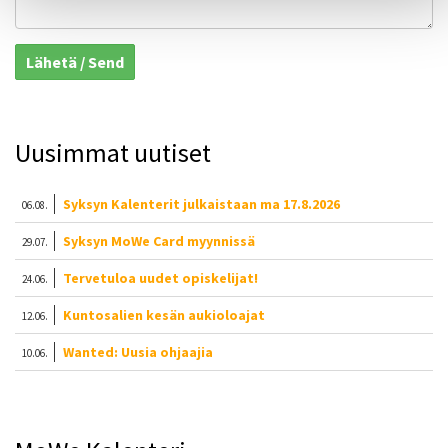
Lähetä / Send
Uusimmat uutiset
Syksyn Kalenterit julkaistaan ma 17.8.2026
06.08.
Syksyn MoWe Card myynnissä
29.07.
Tervetuloa uudet opiskelijat!
24.06.
Kuntosalien kesän aukioloajat
12.06.
Wanted: Uusia ohjaajia
10.06.