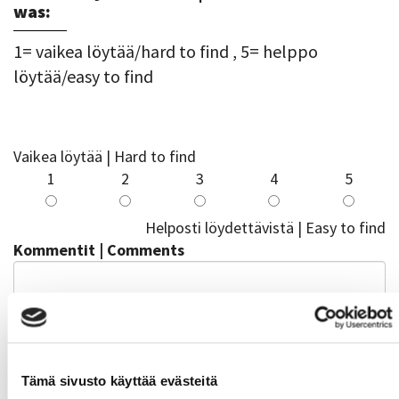
was:
1= vaikea löytää/hard to find , 5= helppo
löytää/easy to find
Vaikea löytää | Hard to find
1
2
3
4
5
Helposti löydettävistä | Easy to find
Kommentit | Comments
Tämä sivusto käyttää evästeitä
Ilmoittautuminen oli mielestäni |