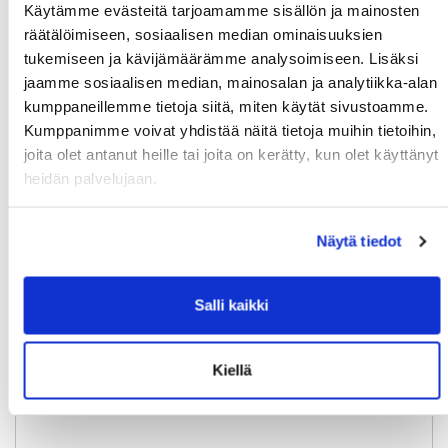
Enrollment was:
Käytämme evästeitä tarjoamamme sisällön ja mainosten
räätälöimiseen, sosiaalisen median ominaisuuksien
1= monimutkaista/complex, 5= selkeää/clear
tukemiseen ja kävijämäärämme analysoimiseen. Lisäksi
jaamme sosiaalisen median, mainosalan ja analytiikka-alan
kumppaneillemme tietoja siitä, miten käytät sivustoamme.
Kumppanimme voivat yhdistää näitä tietoja muihin tietoihin,
Monimutkaista| Complex
joita olet antanut heille tai joita on kerätty, kun olet käyttänyt
1
2
3
4
5
heidän palvelujaan.
Selkeää | Clear
Näytä tiedot
Kommentit | Comments
Salli kaikki
Kiellä
Vapaa palaute | Open feedback: