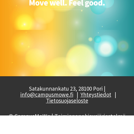
Satakunnankatu 23, 28100 Pori |
info@campusmowe.fi
|
Yhteystiedot
|
Tietosuojaseloste
© CampusMoWe
| Toiminnanohjausjärjestelmä
WiseGym
powered by
WiseNetwork