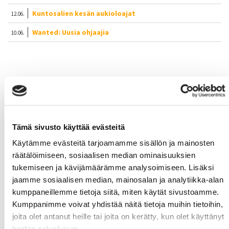
Kuntosalien kesän aukioloajat
12.06.
Wanted: Uusia ohjaajia
10.06.
MoWe Kalenteri
MoWe Kalenterista näet ryhmäliikunta-aikataulun,
palloiluvuorot sekä tapahtumat.
Tämä sivusto käyttää evästeitä
Käytämme evästeitä tarjoamamme sisällön ja mainosten
räätälöimiseen, sosiaalisen median ominaisuuksien
tukemiseen ja kävijämäärämme analysoimiseen. Lisäksi
jaamme sosiaalisen median, mainosalan ja analytiikka-alan
kumppaneillemme tietoja siitä, miten käytät sivustoamme.
Kumppanimme voivat yhdistää näitä tietoja muihin tietoihin,
joita olet antanut heille tai joita on kerätty, kun olet käyttänyt
heidän palvelujaan.