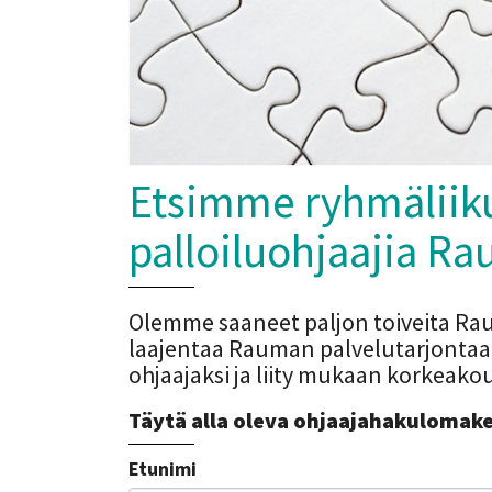
Etsimme ryhmäliiku
palloiluohjaajia Ra
Olemme saaneet paljon toiveita Ra
laajentaa Rauman palvelutarjontaa a
ohjaajaksi ja liity mukaan korkeakou
Täytä alla oleva ohjaajahakulomake
Etunimi