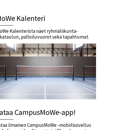
oWe Kalenteri
oWe Kalenterista näet ryhmäliikunta-
ikataulun, palloiluvuorot sekä tapahtumat.
ataa CampusMoWe-app!
ataa ilmainen CampusMoWe -mobiilisovellus