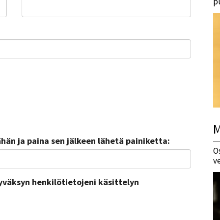
p
M
än ja paina sen jälkeen lähetä painiketta:
O
v
yväksyn henkilötietojeni käsittelyn