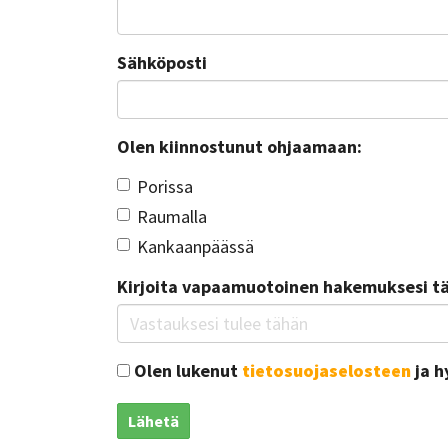
Sähköposti
Olen kiinnostunut ohjaamaan:
Porissa
Raumalla
Kankaanpäässä
Kirjoita vapaamuotoinen hakemuksesi täh
Olen lukenut
tietosuojaselosteen
ja h
Lähetä