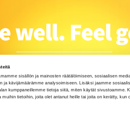
teitä
mamme sisällön ja mainosten räätälöimiseen, sosiaalisen medi
n ja kävijämäärämme analysoimiseen. Lisäksi jaamme sosiaali
-alan kumppaneillemme tietoja siitä, miten käytät sivustoamme
 muihin tietoihin, joita olet antanut heille tai joita on kerätty, kun 
, 28100 Pori |
info@campusmowe.fi
|
Yhteystiedot
|