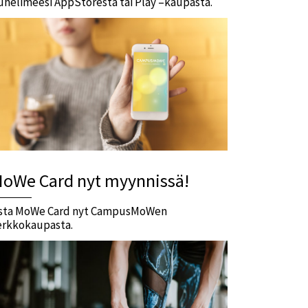
uhelimeesi AppStoresta tai Play –kaupasta.
oWe Card nyt myynnissä!
sta MoWe Card nyt CampusMoWen
erkkokaupasta.