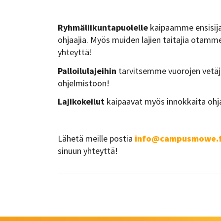
Ryhmäliikuntapuolelle
kaipaamme ensisijai
ohjaajia. Myös muiden lajien taitajia otamm
yhteyttä!
Palloilulajeihin
tarvitsemme vuorojen vetäji
ohjelmistoon!
Lajikokeilut
kaipaavat myös innokkaita ohja
Lähetä meille postia
info@campusmowe.f
sinuun yhteyttä!