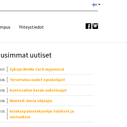
ampus
Yhteystiedot
usimmat uutiset
Syksyn MoWe Card myynnissä
9.07.
Tervetuloa uudet opiskelijat!
4.06.
Kuntosalien kesän aukioloajat
2.06.
Wanted: Uusia ohjaajia
0.06.
Asiakaspalautekyselyn tulokset ja
8.05.
vastauksia