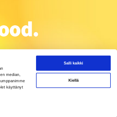
Salli kaikki
an
sen median,
Kiellä
. Kumppanimme
olet käyttänyt
Tietosuojaseloste