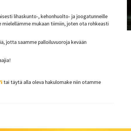
sesti lihaskunto-, kehonhuolto- ja joogatunneille
e mielellämme mukaan tiimiin, joten ota rohkeasti
ä, jotta saamme palloiluvuoroja kevään
ajia!
i
tai täytä alla oleva hakulomake niin otamme