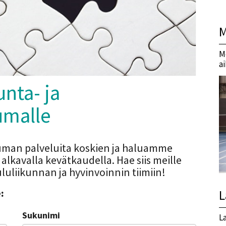
M
M
a
nta- ja
umalle
uman palveluita koskien ja haluamme
lkavalla kevätkaudella. Hae siis meille
luliikunnan ja hyvinvoinnin tiimiin!
:
L
Sukunimi
L