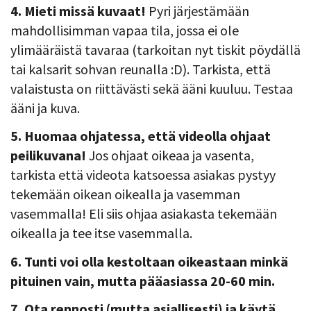
4. Mieti missä kuvaat!
Pyri järjestämään
mahdollisimman vapaa tila, jossa ei ole
ylimääräistä tavaraa (tarkoitan nyt tiskit pöydällä
tai kalsarit sohvan reunalla :D). Tarkista, että
valaistusta on riittävästi sekä ääni kuuluu. Testaa
ääni ja kuva.
5. Huomaa ohjatessa, että videolla ohjaat
peilikuvana!
Jos ohjaat oikeaa ja vasenta,
tarkista että videota katsoessa asiakas pystyy
tekemään oikean oikealla ja vasemman
vasemmalla! Eli siis ohjaa asiakasta tekemään
oikealla ja tee itse vasemmalla.
6. Tunti voi olla kestoltaan oikeastaan minkä
pituinen vain, mutta pääasiassa 20-60 min.
7. Ota rennosti (mutta asiallisesti) ja käytä