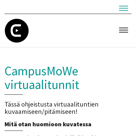
Navig
Navig
CampusMoWe
virtuaalitunnit
Tässä ohjeistusta virtuaalituntien
kuvaamiseen/pitämiseen!
Mitä otan huomioon kuvatessa