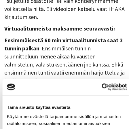
"suljetulle osastolle" eli vain kohderyhmämme
voi katsella niitä. Eli videoiden katselu vaatii HAKA
kirjautumisen.
Virtuaalitunneista maksamme seuraavasti:
Ensimmäisestä 60 min virtuaalitunnista saat 3
tunnin palkan
. Ensimmäisen tunnin
suunnitteluun menee aikaa kuvausten
valmistelun, valaistuksen, äänen jne kanssa. Ehkä
ensimmäinen tunti vaatii enemmän harjoittelua ja
keskittymistä.
Tämän jälkeen saat tunneista 1,5 kertaisen
tuntipalkan.
Tämä sivusto käyttää evästeitä
Ensimmäisestä 30 min virtuaalitunnista saat 2
Käytämme evästeitä tarjoamamme sisällön ja mainosten
kokonaisen tunnin palkan
, koska ensimmäisen
räätälöimiseen, sosiaalisen median ominaisuuksien
tunnin suunnitteluun menee aikaa kuvausten