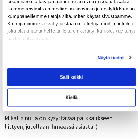
tukemiseen ja kävijämäärämme analysoimiseen. Lisäksi
valmistelun, valaistuksen, äänen jne kanssa. Ehkä
jaamme sosiaalisen median, mainosalan ja analytiikka-alan
ensimmäinen tunti vaatii enemmän harjoittelua ja
kumppaneillemme tietoja siitä, miten käytät sivustoamme.
Kumppanimme voivat yhdistää näitä tietoja muihin tietoihin,
keskittymistä.
joita olet antanut heille tai joita on kerätty, kun olet käyttänyt
Tämän jälkeen saat 30 min tunneista kokonaisen
heidän palvelujaan.
tunnin palkan.
(30 min tunneista lukujärjestyksessä maksetaan
Näytä tiedot
normaalisti 0,5 tunnin palkka)
Salli kaikki
Tuntien lähtökohtana on se, että tunnit ovat
kaikin puolin laadukkaita!
Lähdetään vaikka
alkuun siitä, että jokainen tekee yhden hyvän
Kiellä
videon ja jatketaan sitten sen jälkeen :)
Mikäli sinulla on kysyttävää palkkaukseen
liittyen, jutellaan ihmeessä asiasta :)