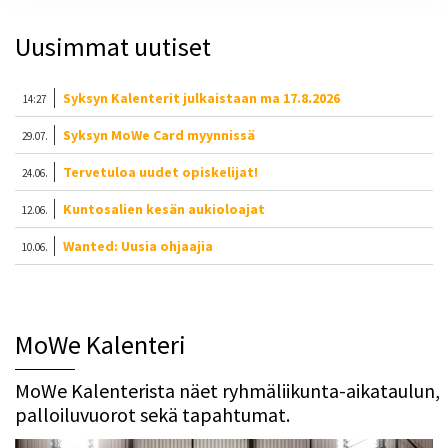
Uusimmat uutiset
Syksyn Kalenterit julkaistaan ma 17.8.2026
14:27
Syksyn MoWe Card myynnissä
29.07.
Tervetuloa uudet opiskelijat!
24.06.
Kuntosalien kesän aukioloajat
12.06.
Wanted: Uusia ohjaajia
10.06.
MoWe Kalenteri
MoWe Kalenterista näet ryhmäliikunta-aikataulun,
palloiluvuorot sekä tapahtumat.