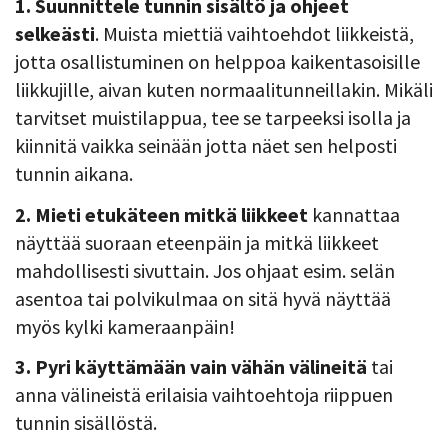
1. Suunnittele tunnin sisältö ja ohjeet
selkeästi
. Muista miettiä vaihtoehdot liikkeistä,
jotta osallistuminen on helppoa kaikentasoisille
liikkujille, aivan kuten normaalitunneillakin. Mikäli
tarvitset muistilappua, tee se tarpeeksi isolla ja
kiinnitä vaikka seinään jotta näet sen helposti
tunnin aikana.
2. Mieti etukäteen mitkä liikkeet
kannattaa
näyttää suoraan eteenpäin ja mitkä liikkeet
mahdollisesti sivuttain. Jos ohjaat esim. selän
asentoa tai polvikulmaa on sitä hyvä näyttää
myös kylki kameraanpäin!
3. Pyri käyttämään vain vähän välineitä
tai
anna välineistä erilaisia vaihtoehtoja riippuen
tunnin sisällöstä.