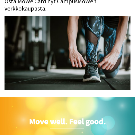
Osta MoWe Card nyt CampusMoWen
verkkokaupasta.