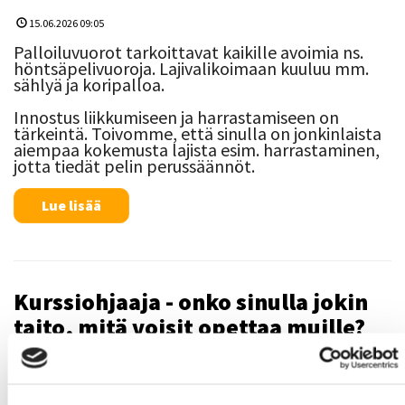
15.06.2026 09:05
Palloiluvuorot tarkoittavat kaikille avoimia ns.
höntsäpelivuoroja. Lajivalikoimaan kuuluu mm.
sählyä ja koripalloa.
Innostus liikkumiseen ja harrastamiseen on
tärkeintä. Toivomme, että sinulla on jonkinlaista
aiempaa kokemusta lajista esim. harrastaminen,
jotta tiedät pelin perussäännöt.
Lue lisää
Kurssiohjaaja - onko sinulla jokin
taito, mitä voisit opettaa muille?
15.06.2026 09:04
Järjestämme viikoittaisen tarjonnan lisäksi