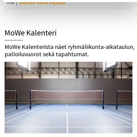
Wanted: Uusia ohjaajia
10.06.
MoWe Kalenteri
MoWe Kalenterista näet ryhmäliikunta-aikataulun,
palloiluvuorot sekä tapahtumat.