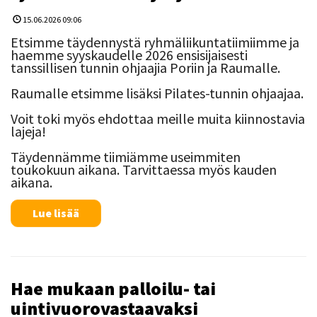
15.06.2026 09:06
Etsimme täydennystä ryhmäliikuntatiimiimme ja
haemme syyskaudelle 2026 ensisijaisesti
tanssillisen tunnin ohjaajia Poriin ja Raumalle.
Raumalle etsimme lisäksi Pilates-tunnin ohjaajaa.
Voit toki myös ehdottaa meille muita kiinnostavia
lajeja!
Täydennämme tiimiämme useimmiten
toukokuun aikana. Tarvittaessa myös kauden
aikana.
Lue lisää
Hae mukaan palloilu- tai
uintivuorovastaavaksi