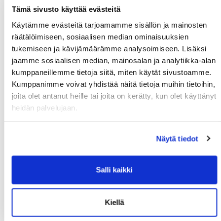
lyhytkursseja ja workshoppeja (esim. joogan
alkeet tai käsiseisonta-workshop) ja etsimmekin
Tämä sivusto käyttää evästeitä
nyt uusia ohjaajia.
Käytämme evästeitä tarjoamamme sisällön ja mainosten
Ehdota meille millaista kurssia sinä voisit vetää!
räätälöimiseen, sosiaalisen median ominaisuuksien
tukemiseen ja kävijämäärämme analysoimiseen. Lisäksi
Lue lisää
jaamme sosiaalisen median, mainosalan ja analytiikka-alan
kumppaneillemme tietoja siitä, miten käytät sivustoamme.
Kumppanimme voivat yhdistää näitä tietoja muihin tietoihin,
joita olet antanut heille tai joita on kerätty, kun olet käyttänyt
heidän palvelujaan.
Uusimmat uutiset
Näytä tiedot
Syksyn Kalenterit julkaistaan ma 17.8.2026
06.08.
Salli kaikki
Syksyn MoWe Card myynnissä
29.07.
Tervetuloa uudet opiskelijat!
24.06.
Kiellä
Kuntosalien kesän aukioloajat
12.06.