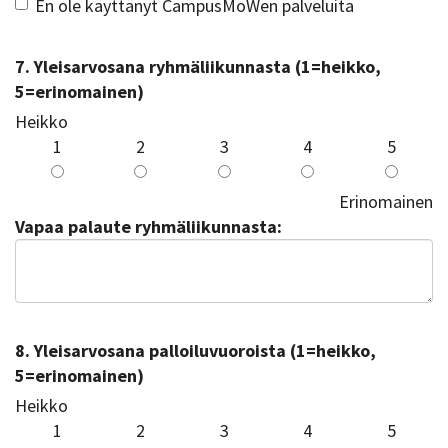
En ole käyttänyt CampusMoWen palveluita
7. Yleisarvosana ryhmäliikunnasta (1=heikko,
5=erinomainen)
Heikko
1
2
3
4
5
Erinomainen
Vapaa palaute ryhmäliikunnasta:
8. Yleisarvosana palloiluvuoroista (1=heikko,
5=erinomainen)
Heikko
1
2
3
4
5