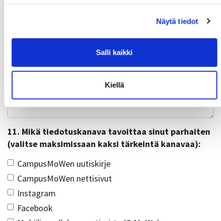
10. Sulkapallo- ja Padelvuorot palvelevat
mielestäni parhaiten
Näytä tiedot
kenttävarauksella (jäsen varaa kentän itselleen ja
pelikaverille/kavereille)
Salli kaikki
avoimet vuorot (vuoroille ilmoittaudutaan)
Vapaa palaute sulkapallo- ja padelvuoroja koskien
Kiellä
11. Mikä tiedotuskanava tavoittaa sinut parhaiten
(valitse maksimissaan kaksi tärkeintä kanavaa):
CampusMoWen uutiskirje
CampusMoWen nettisivut
Instagram
Facebook