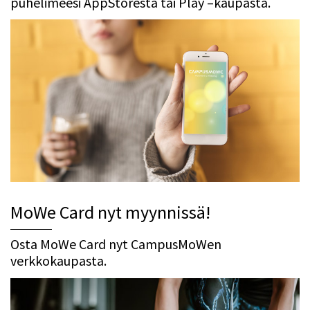
puhelimeesi AppStoresta tai Play –kaupasta.
MoWe Card nyt myynnissä!
Osta MoWe Card nyt CampusMoWen
verkkokaupasta.