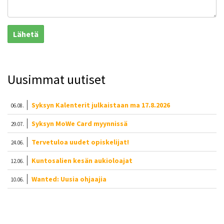
Lähetä
Uusimmat uutiset
Syksyn Kalenterit julkaistaan ma 17.8.2026
06.08.
Syksyn MoWe Card myynnissä
29.07.
Tervetuloa uudet opiskelijat!
24.06.
Kuntosalien kesän aukioloajat
12.06.
Wanted: Uusia ohjaajia
10.06.