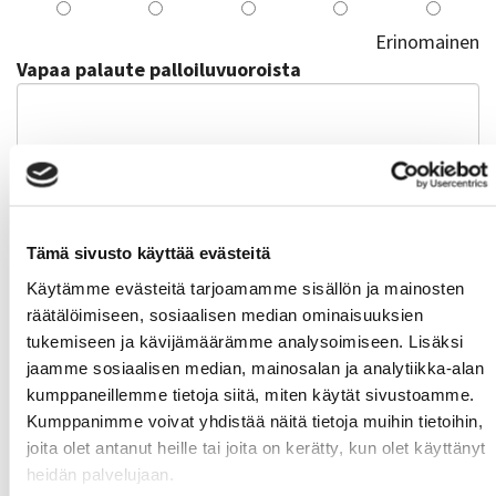
Erinomainen
Vapaa palaute palloiluvuoroista
9. Yleisarvosana SAMK Porin kampuksen
kuntosalista (1=heikko, 5=erinomainen)
Tämä sivusto käyttää evästeitä
Heikko
Käytämme evästeitä tarjoamamme sisällön ja mainosten
1
2
3
4
5
räätälöimiseen, sosiaalisen median ominaisuuksien
tukemiseen ja kävijämäärämme analysoimiseen. Lisäksi
Erinomainen
jaamme sosiaalisen median, mainosalan ja analytiikka-alan
Vapaa palaute SAMK Porin kampuksen kuntosalista:
kumppaneillemme tietoja siitä, miten käytät sivustoamme.
Kumppanimme voivat yhdistää näitä tietoja muihin tietoihin,
joita olet antanut heille tai joita on kerätty, kun olet käyttänyt
heidän palvelujaan.