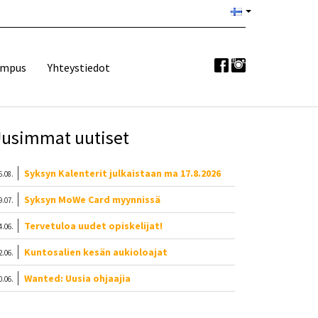
ampus
Yhteystiedot
usimmat uutiset
Syksyn Kalenterit julkaistaan ma 17.8.2026
6.08.
Syksyn MoWe Card myynnissä
9.07.
Tervetuloa uudet opiskelijat!
4.06.
Kuntosalien kesän aukioloajat
2.06.
Wanted: Uusia ohjaajia
0.06.