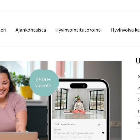
eri
Ajankohtaista
Hyvinvointitutorointi
Hyvinvoiva k
U
0
2
2
1
1