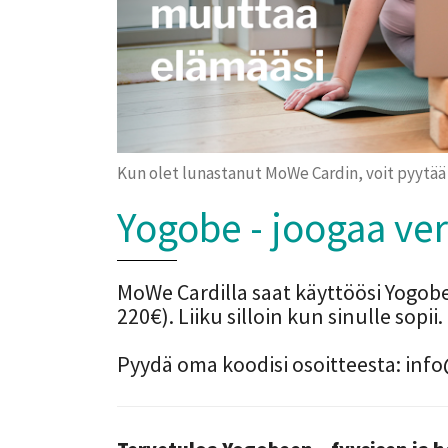
Kun olet lunastanut MoWe Cardin, voit pyytää
Yogobe - joogaa ve
MoWe Cardilla saat käyttöösi Yogob
220€). Liiku silloin kun sinulle sopii.
Pyydä oma koodisi osoitteesta: in