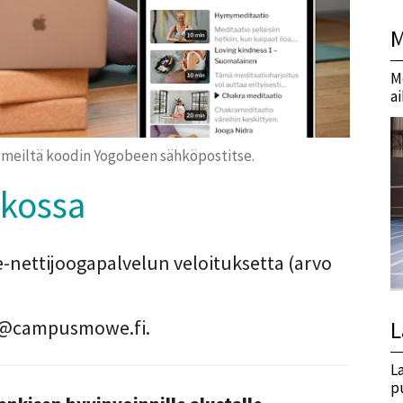
M
M
a
 meiltä koodin Yogobeen sähköpostitse.
rkossa
e-nettijoogapalvelun veloituksetta (arvo
L
fo@campusmowe.fi.
L
p