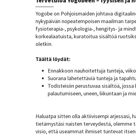
Tervetuloa Yogobeen – fyysisen ja h
Yogobe on Pohjoismaiden johtava digitaalin
nykypäivän nopeatempoisen maailman tarpeisii
fysioterapia-, psykologia-, hengitys- ja mi
korkealaatuista, kuratoitua sisältöä ruotsik
oletkin.
Täältä löydät:
Ennakkoon nauhoitettuja tunteja, viiko
Suorana lähetettäviä tunteja ja tapah
Todisteisiin perustuvaa sisältöä, jossa
palautumiseen, uneen, liikuntaan ja mi
Haluatpa sitten olla aktiivisempi arjessasi, h
tietämystäsi naisten terveydestä, olemme tä
visio, että useammat ihmiset tuntevat itsensä