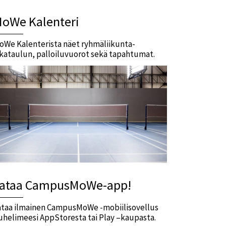
oWe Kalenteri
oWe Kalenterista näet ryhmäliikunta-
ikataulun, palloiluvuorot sekä tapahtumat.
ataa CampusMoWe-app!
ataa ilmainen CampusMoWe -mobiilisovellus
uhelimeesi AppStoresta tai Play –kaupasta.