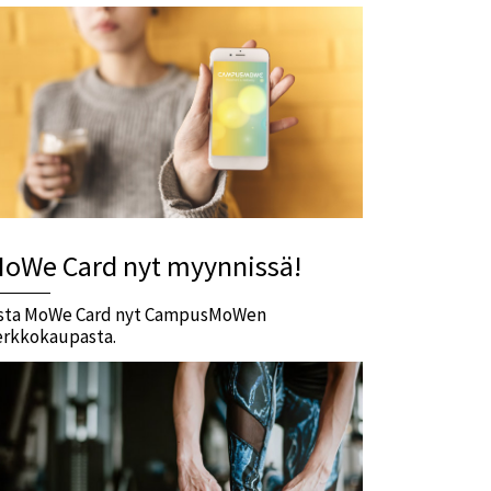
oWe Card nyt myynnissä!
sta MoWe Card nyt CampusMoWen
erkkokaupasta.