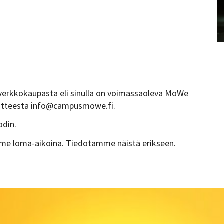
 verkkokaupasta eli sinulla on voimassaoleva MoWe
oitteesta info@campusmowe.fi.
odin.
me loma-aikoina. Tiedotamme näistä erikseen.