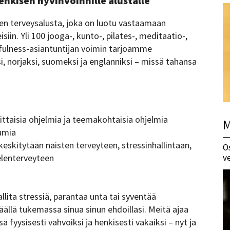
enkisen hyvinvoinnille alustalle
en terveysalusta, joka on luotu vastaamaan
n. Yli 100 jooga-, kunto-, pilates-, meditaatio-,
ndfulness-asiantuntijan voimin tarjoamme
si, norjaksi, suomeksi ja englanniksi – missä tahansa
ittaisia ohjelmia ja teemakohtaisia ohjelmia
M
tumia
 keskitytään naisten terveyteen, stressinhallintaan,
O
elenterveyteen
v
allita stressiä, parantaa unta tai syventää
ällä tukemassa sinua sinun ehdoillasi. Meitä ajaa
 fyysisesti vahvoiksi ja henkisesti vakaiksi – nyt ja