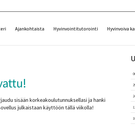
eri
Ajankohtaista
Hyvinvointitutorointi
Hyvinvoiva k
U
0
attu!
2
2
audu sisään korkeakoulutunnuksellasi ja hanki
ellus julkaistaan käyttöön tällä viikolla!
1
1