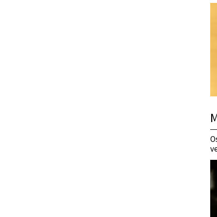
M
O
v