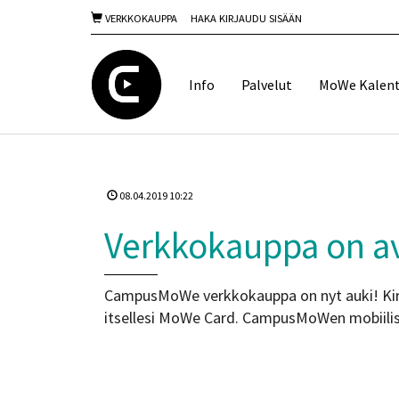
VERKKOKAUPPA
HAKA KIRJAUDU SISÄÄN
Info
Palvelut
MoWe Kalent
08.04.2019 10:22
Verkkokauppa on av
CampusMoWe verkkokauppa on nyt auki! Kirj
itsellesi MoWe Card. CampusMoWen mobiilisov