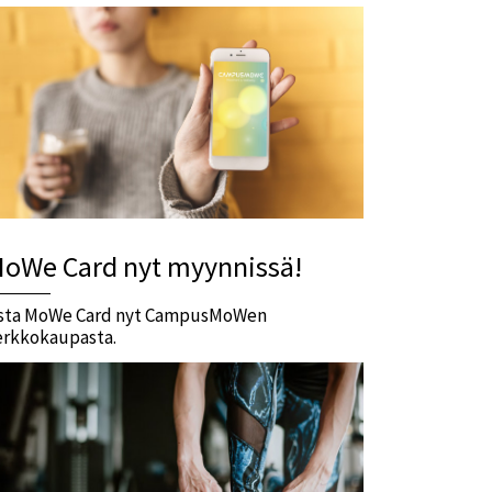
oWe Card nyt myynnissä!
sta MoWe Card nyt CampusMoWen
erkkokaupasta.