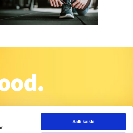
Salli kaikki
an