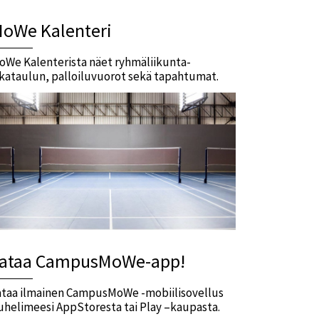
oWe Kalenteri
oWe Kalenterista näet ryhmäliikunta-
ikataulun, palloiluvuorot sekä tapahtumat.
ataa CampusMoWe-app!
ataa ilmainen CampusMoWe -mobiilisovellus
uhelimeesi AppStoresta tai Play –kaupasta.