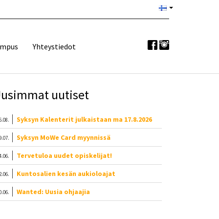
ampus
Yhteystiedot
usimmat uutiset
Syksyn Kalenterit julkaistaan ma 17.8.2026
6.08.
Syksyn MoWe Card myynnissä
9.07.
Tervetuloa uudet opiskelijat!
4.06.
Kuntosalien kesän aukioloajat
2.06.
Wanted: Uusia ohjaajia
0.06.