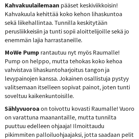
Kahvakuulailemaan
pääset keskiviikkoisin!
Kahvakuula kehittää koko kehon lihaskuntoa
sekä liikehallintaa. Tunnilla keskitytään
perusliikkeisiin ja tunti sopii aloittelijoille sekä jo
enemmän lajia harrastaneille.
MoWe Pump
rantautuu nyt myös Raumalle!
Pump on helppo, mutta tehokas koko kehoa
vahvistava lihaskuntoharjoitus tangon ja
levypainojen kanssa. Jokainen osallistuja pystyy
valitsemaan itselleen sopivat painot, joten tunti
soveltuu kaikenkuntoisille.
Sählyvuoroa
on toivottu kovasti Raumalle! Vuoro
on varattuna maanantaille, mutta tunnilta
puuttuu edelleen ohjaaja! Ilmoittaudu
pikimmiten palloiluohjaajaksi, jotta saadaan pelit