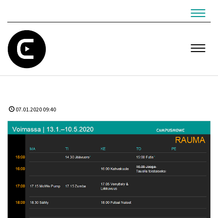
Navig
Navig
07.01.2020 09:40