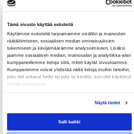
MoWe Cardisi on nyt aktivoitu ja pääset
ilmoittautumaan ja osallistumaan tunneille.
Muistathan peruuttaa osallistumisesi, mikäli et
Tämä sivusto käyttää evästeitä
pääsekään.
Käytämme evästeitä tarjoamamme sisällön ja mainosten
MoWe Card on mobiilijäsenkortti ja se toimii
räätälöimiseen, sosiaalisen median ominaisuuksien
parhaiten mobiilisovelluksella. MoWe Card
tukemiseen ja kävijämäärämme analysoimiseen. Lisäksi
voimassaoloajan näet appin MoWe Card sivulta.
jaamme sosiaalisen median, mainosalan ja analytiikka-alan
kumppaneillemme tietoja siitä, miten käytät sivustoamme.
Kumppanimme voivat yhdistää näitä tietoja muihin tietoihin,
joita olet antanut heille tai joita on kerätty, kun olet käyttänyt
Verkkokauppa
heidän palvelujaan.
Näytä tiedot
Uusimmat uutiset
Salli kaikki
Syksyn Kalenterit julkaistaan ma 17.8.2026
06.08.