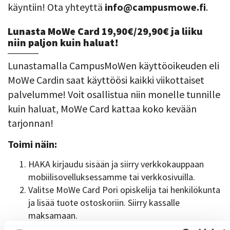
käyntiin! Ota yhteyttä
info@campusmowe.fi
.
Lunasta MoWe Card 19,90€/29,90€ ja liiku
niin paljon kuin haluat!
Lunastamalla CampusMoWen käyttöoikeuden eli
MoWe Cardin saat käyttöösi kaikki viikottaiset
palvelumme! Voit osallistua niin monelle tunnille
kuin haluat, MoWe Card kattaa koko kevään
tarjonnan!
Toimi näin:
HAKA kirjaudu sisään ja siirry verkkokauppaan
mobiilisovelluksessamme tai verkkosivuilla.
Valitse MoWe Card Pori opiskelija tai henkilökunta
ja lisää tuote ostoskoriin. Siirry kassalle
maksamaan.
Klikkaa seuraava ja viimeistele maksutapahtuma.