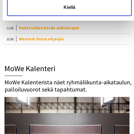
Syksyn MoWe Card myynnissä
29.07.
Kiellä
Tervetuloa uudet opiskelijat!
24.06.
Kuntosalien kesän aukioloajat
12.06.
Wanted: Uusia ohjaajia
10.06.
MoWe Kalenteri
MoWe Kalenterista näet ryhmäliikunta-aikataulun,
palloiluvuorot sekä tapahtumat.