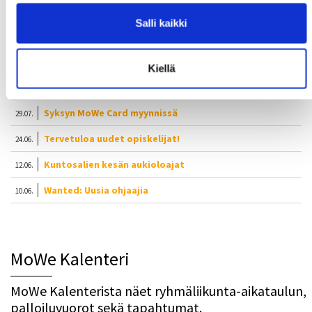
Salli kaikki
Uusimmat uutiset
Kiellä
Syksyn Kalenterit julkaistaan ma 17.8.2026
06.08.
Syksyn MoWe Card myynnissä
29.07.
Tervetuloa uudet opiskelijat!
24.06.
Kuntosalien kesän aukioloajat
12.06.
Wanted: Uusia ohjaajia
10.06.
MoWe Kalenteri
MoWe Kalenterista näet ryhmäliikunta-aikataulun,
palloiluvuorot sekä tapahtumat.