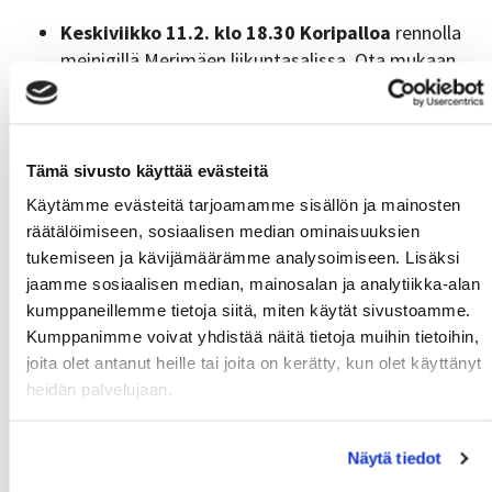
Keskiviikko 11.2. klo 18.30 Koripalloa
rennolla
meinigillä Merimäen liikuntasalissa. Ota mukaan
sisäkengät ja vesipullo.
Torstai 12.2. klo 16.30 Uinti- ja sauna
vapaamuotoisesti Merimäen uima-altaalla, ei
uinnin opetusta. Naisille ja miehille on omat
Tämä sivusto käyttää evästeitä
saunat.
Uimataito pakollinen!
Käytämme evästeitä tarjoamamme sisällön ja mainosten
räätälöimiseen, sosiaalisen median ominaisuuksien
tukemiseen ja kävijämäärämme analysoimiseen. Lisäksi
jaamme sosiaalisen median, mainosalan ja analytiikka-alan
Ehdota lajikokeilua | Suggest a trial
kumppaneillemme tietoja siitä, miten käytät sivustoamme.
Kerro meille toiveesi, niin yritämme toteuttaa sen
Kumppanimme voivat yhdistää näitä tietoja muihin tietoihin,
😉 Vastaaminen on nimetöntä.
joita olet antanut heille tai joita on kerätty, kun olet käyttänyt
heidän palvelujaan.
Tell us your wishes, and we will try to make them
come true 😉 Responses are anonymous.
Näytä tiedot
Lue lisää