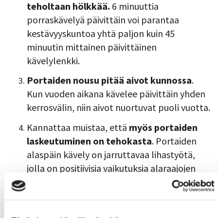
teholtaan hölkkää.
6 minuuttia
porraskävelyä päivittäin voi parantaa
kestävyyskuntoa yhtä paljon kuin 45
minuutin mittainen päivittäinen
kävelylenkki.
Portaiden nousu pitää aivot kunnossa
.
Kun vuoden aikana kävelee päivittäin yhden
kerrosvälin, niin aivot nuortuvat puoli vuotta.
Kannattaa muistaa, että
myös portaiden
laskeutuminen on tehokasta
. Portaiden
alaspäin kävely on jarruttavaa lihastyötä,
jolla on positiivisia vaikutuksia alaraajojen
lihasvoimaan sekä lukuisia muita hyviä
vaikutuksia terveyteen.
2 minuutin porraskävely päivittäin mm.