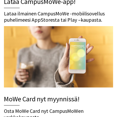
Lataa CampusMoWe-app!
Lataa ilmainen CampusMoWe -mobiilisovellus
puhelimeesi AppStoresta tai Play –kaupasta.
MoWe Card nyt myynnissä!
Osta MoWe Card nyt CampusMoWen