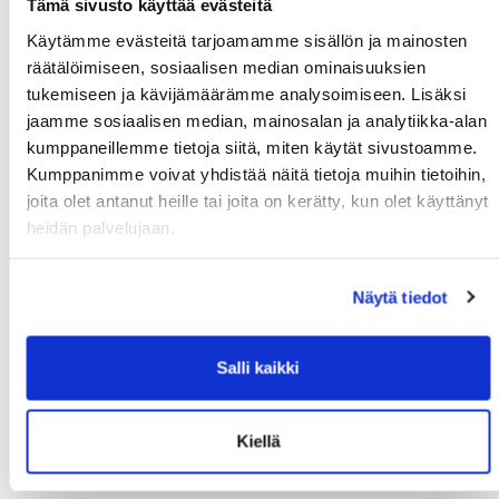
Tämä sivusto käyttää evästeitä
edistää oppimiskykyä, vaikuttaa
Käytämme evästeitä tarjoamamme sisällön ja mainosten
positiivisesti unenlaatuun, kohentaa
räätälöimiseen, sosiaalisen median ominaisuuksien
mielialaa, parantaa muistia....
Lista on
tukemiseen ja kävijämäärämme analysoimiseen. Lisäksi
pitkä!
jaamme sosiaalisen median, mainosalan ja analytiikka-alan
kumppaneillemme tietoja siitä, miten käytät sivustoamme.
Lähde: porraspäivät.fi
Kumppanimme voivat yhdistää näitä tietoja muihin tietoihin,
joita olet antanut heille tai joita on kerätty, kun olet käyttänyt
heidän palvelujaan.
Uusimmat uutiset
Näytä tiedot
Syksyn Kalenterit julkaistaan ma 17.8.2026
14:27
Syksyn MoWe Card myynnissä
29.07.
Salli kaikki
Tervetuloa uudet opiskelijat!
24.06.
Kuntosalien kesän aukioloajat
12.06.
Kiellä
Wanted: Uusia ohjaajia
10.06.