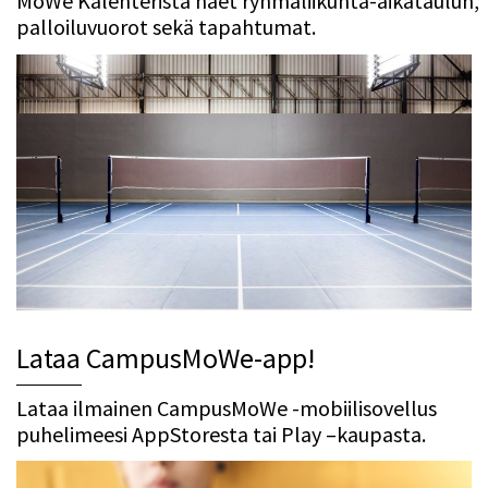
MoWe Kalenterista näet ryhmäliikunta-aikataulun,
palloiluvuorot sekä tapahtumat.
Lataa CampusMoWe-app!
Lataa ilmainen CampusMoWe -mobiilisovellus
puhelimeesi AppStoresta tai Play –kaupasta.