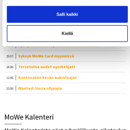
Salli kaikki
Uusimmat uutiset
Kiellä
Syksyn Kalenterit julkaistaan ma 17.8.2026
06.08.
Syksyn MoWe Card myynnissä
29.07.
Tervetuloa uudet opiskelijat!
24.06.
Kuntosalien kesän aukioloajat
12.06.
Wanted: Uusia ohjaajia
10.06.
MoWe Kalenteri