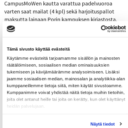
CampusMoWen kautta varattua padelvuoroa
varten saat mailat (4 kpl) sekä harjoituspallot
maksutta lainaan Porin kampuksen kirjastosta.
Mailoja voi myös vuokrata halleilta
omakustanteisesti.
Mailat on lainattavissa pelipäivänä klo 14
Tämä sivusto käyttää evästeitä
jälkeen ja mailat tulee palauttaa seuraavana
Käytämme evästeitä tarjoamamme sisällön ja mainosten
päivänä klo 14 mennessä.
räätälöimiseen, sosiaalisen median ominaisuuksien
tukemiseen ja kävijämäärämme analysoimiseen. Lisäksi
Mailat saat lainaan asiakaspalvelusta ja mailat
jaamme sosiaalisen median, mainosalan ja analytiikka-alan
tulee myös palauttaa kirjaston asiakaspalveluun.
kumppaneillemme tietoja siitä, miten käytät sivustoamme.
Kumppanimme voivat yhdistää näitä tietoja muihin tietoihin,
Mailoihin sisältyy 3 kpl harjoituspalloja.
joita olet antanut heille tai joita on kerätty, kun olet käyttänyt
Suosittelemme käyttämään omia palloja.
heidän palvelujaan.
Mailoja tulee käyttää asianmukaisesti.
Lainaaja
on vastuussa pelivälineistä.
Näytä tiedot