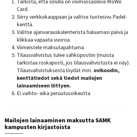
Tarkista, että sinulla on voimassaoleva MoWe
Card.
Siirry verkkokauppaan ja valitse tuotesivu Padel-
kenttä.
Valitse ajanvarauskalenterista haluamasi päivä ja
klikkaa vapaata vuoroa.
Viimeistele maksutapahtuma.
Tilausvahvistus tulee sähköpostiin (muista
tarkistaa roskaposti, jos tilausvahvistusta ei näy).
Tilausvahvistuksesta löydät mm.
ovikoodin,
kenttätiedot sekä tiedot mailojen
lainaamiseen liittyen.
Ei vaihto- eikä peruutusoikeutta.
Mailojen lainaaminen maksutta SAMK
kampusten kirjastoista