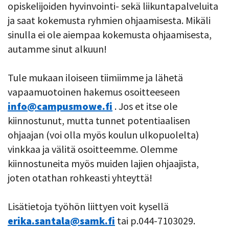
opiskelijoiden hyvinvointi- sekä liikuntapalveluita
ja saat kokemusta ryhmien ohjaamisesta. Mikäli
sinulla ei ole aiempaa kokemusta ohjaamisesta,
autamme sinut alkuun!
Tule mukaan iloiseen tiimiimme ja lähetä
vapaamuotoinen hakemus osoitteeseen
info@campusmowe.fi
. Jos et itse ole
kiinnostunut, mutta tunnet potentiaalisen
ohjaajan (voi olla myös koulun ulkopuolelta)
vinkkaa ja välitä osoitteemme. Olemme
kiinnostuneita myös muiden lajien ohjaajista,
joten otathan rohkeasti yhteyttä!
Lisätietoja työhön liittyen voit kysellä
erika.santala@samk.fi
tai p.044-7103029.