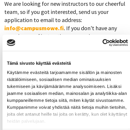
We are looking for new instructors to our cheerful
team, so if you got interested, send us your
application to email to address:
info@campusmowe.fi
. If you don't have any
experiences of instructing, no worries, our
professional CampusMoWe team will help you
get started!
CampusMoWe aims for diverse and wide selection
Tämä sivusto käyttää evästeitä
of services and products, so if you have skills for
Käytämme evästeitä tarjoamamme sisällön ja mainosten
räätälöimiseen, sosiaalisen median ominaisuuksien
some other sports, contact us:
tukemiseen ja kävijämäärämme analysoimiseen. Lisäksi
info@campusmowe.fi
and let us know what you
jaamme sosiaalisen median, mainosalan ja analytiikka-alan
would like to instruct.
kumppaneillemme tietoja siitä, miten käytät sivustoamme.
Kumppanimme voivat yhdistää näitä tietoja muihin tietoihin,
If you have any questions, please contact
joita olet antanut heille tai joita on kerätty, kun olet käyttänyt
erika.santala@samk.fi
.
heidän palvelujaan.