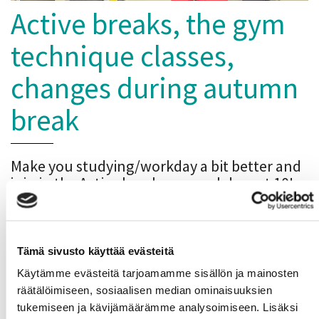
Active breaks, the gym
technique classes,
changes during autumn
break
Make you studying/workday a bit better and
join in the Active breaks on weekdays at 10!
Breaks are instructed by Soteekki students.
Joining is free and easy.
The gym technique classes continue on
Tämä sivusto käyttää evästeitä
Wednesdays at 17! Next week (20.10.) we
Käytämme evästeitä tarjoamamme sisällön ja mainosten
practice a correct Squat technique.
räätälöimiseen, sosiaalisen median ominaisuuksien
Enrolment is available with both a Gym Card
tukemiseen ja kävijämäärämme analysoimiseen. Lisäksi