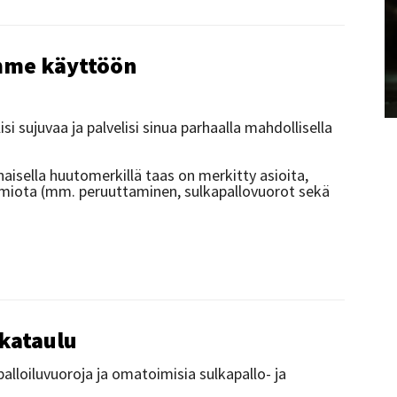
emme käyttöön
si sujuvaa ja palvelisi sinua parhaalla mahdollisella
unaisella huutomerkillä taas on merkitty asioita,
uomiota (mm. peruuttaminen, sulkapallovuorot sekä
ikataulu
lloiluvuoroja ja omatoimisia sulkapallo- ja