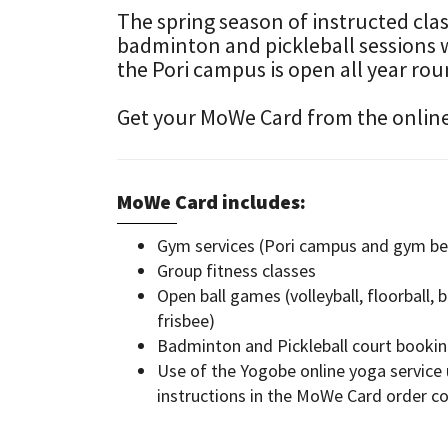
The spring season of instructed clas
badminton and pickleball sessions w
the Pori campus is open all year rou
Get your MoWe Card from the onlin
MoWe Card includes:
Gym services (Pori campus and gym be
Group fitness classes
Open ball games (volleyball, floorball, 
frisbee)
Badminton and Pickleball court booki
Use of the Yogobe online yoga service u
instructions in the MoWe Card order c