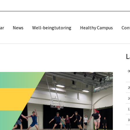
ar
News
Well-beingtutoring
Healthy Campus
Con
L
0
2
2
1
1