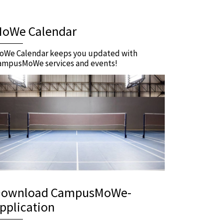
oWe Calendar
oWe Calendar keeps you updated with
ampusMoWe services and events!
ownload CampusMoWe-
pplication