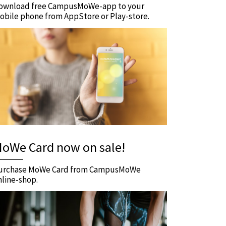
ownload free CampusMoWe-app to your
obile phone from AppStore or Play-store.
oWe Card now on sale!
urchase MoWe Card from CampusMoWe
nline-shop.