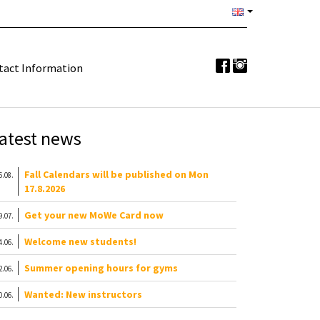
tact Information
atest news
Fall Calendars will be published on Mon
6.08.
17.8.2026
Get your new MoWe Card now
9.07.
Welcome new students!
4.06.
Summer opening hours for gyms
2.06.
Wanted: New instructors
0.06.