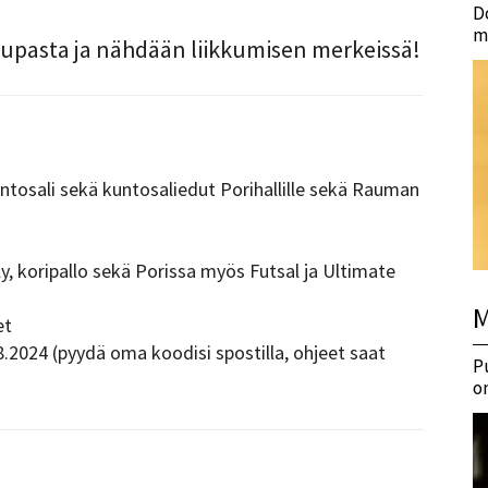
D
m
pasta ja nähdään liikkumisen merkeissä!
ntosali sekä kuntosaliedut Porihallille sekä Rauman
ly, koripallo sekä Porissa myös Futsal ja Ultimate
M
et
.2024 (pyydä oma koodisi spostilla, ohjeet saat
P
o