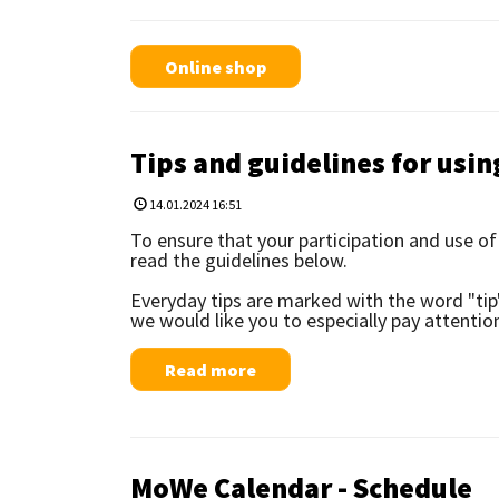
Online shop
Tips and guidelines for usin
14.01.2024 16:51
To ensure that your participation and use of
read the guidelines below.
Everyday tips are marked with the word "tip"
we would like you to especially pay attention
Read more
MoWe Calendar - Schedule