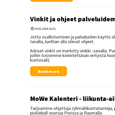
Vinkit ja ohjeet palveluid
14.01.2024 16:51
Jotta osallistuminen ja palveluiden käyttö oli
tavalla, luethan alla olevat ohjeet.
Arkiset vinkit on merkitty vinkki -sanalla. P
joihin toivomme kiinnitettävän erityistä h
kuntosali).
Read more
MoWe Kalenteri - liikunta-a
Tarjoamme ohjattuja ryhmäliikuntatunteja, pa
pickleball vuoroja Porissa ja Raumalla.