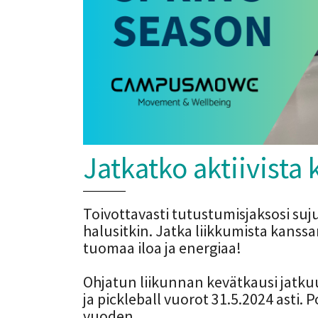
Jatkatko aktiivist
Toivottavasti tutustumisjaksosi suj
halusitkin. Jatka liikkumista kanss
tuomaa iloa ja energiaa!
Ohjatun liikunnan kevätkausi jatkuu
ja pickleball vuorot 31.5.2024 asti
vuoden.