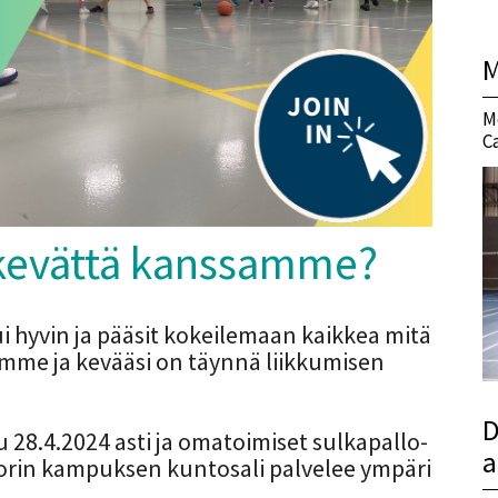
M
M
C
a kevättä kanssamme?
ui hyvin ja pääsit kokeilemaan kaikkea mitä
amme ja kevääsi on täynnä liikkumisen
D
 28.4.2024 asti ja omatoimiset sulkapallo-
a
. Porin kampuksen kuntosali palvelee ympäri