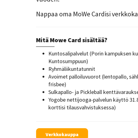
Nappaa oma MoWe Cardisi verkkokau
Mitä Mowe Card sisältää?
Kuntosalipalvelut (Porin kampuksen ku
Kuntosumppuun)
Ryhmäliikuntatunnit
Avoimet palloiluvuorot (lentopallo, säh
frisbee)
Sulkapallo- ja Pickleball kenttävarauks
Yogobe nettijooga-palvelun käyttö 31.8
korttisi tilausvahvistuksessa)
Verkkokauppa