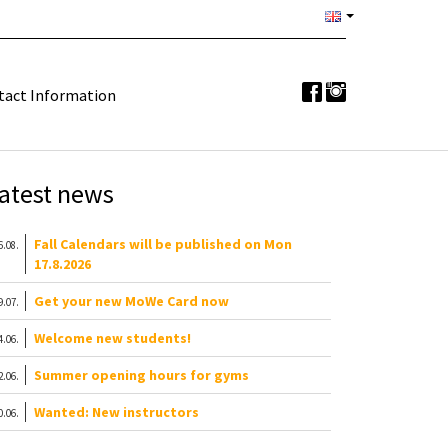
tact Information
atest news
Fall Calendars will be published on Mon
6.08.
17.8.2026
Get your new MoWe Card now
9.07.
Welcome new students!
4.06.
Summer opening hours for gyms
2.06.
Wanted: New instructors
0.06.