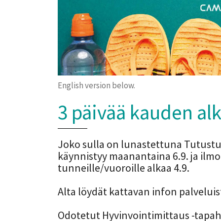
English version below.
3 päivää kauden al
Joko sulla on lunastettuna Tutust
käynnistyy maanantaina 6.9. ja ilm
tunneille/vuoroille alkaa 4.9.
​​​​​​​Alta löydät kattavan infon palvel
Odotetut Hyvinvointimittaus -tapaht