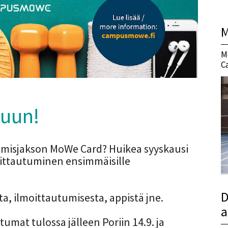
M
M
C
kuun!
umisjakson MoWe Card? Huikea syyskausi
oittautuminen ensimmäisille
D
uista, ilmoittautumisesta, appistä jne.
a
umat tulossa jälleen Poriin 14.9. ja