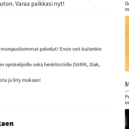
ton. Varaa paikkasi nyt!
D
m
 monipuolisimmat palvelut! Ensin voit kuitenkin
ujen opiskelijoille sekä henkilöstölle (SAMK, Diak,
ta ja liity mukaan!
M
P
o
kaen