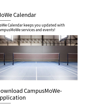
oWe Calendar
oWe Calendar keeps you updated with
ampusMoWe services and events!
ownload CampusMoWe-
pplication