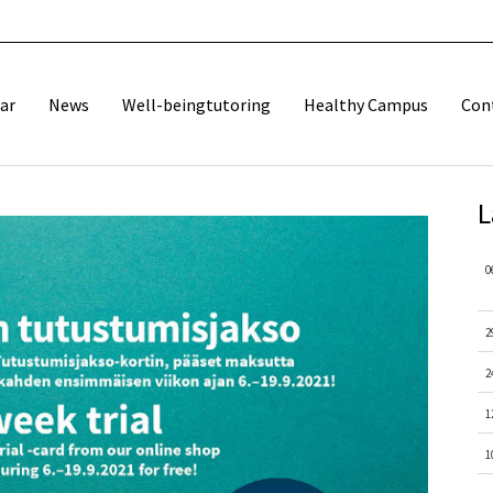
ar
News
Well-beingtutoring
Healthy Campus
Con
L
0
2
2
1
1