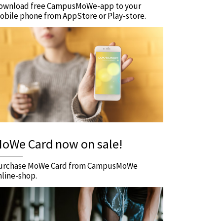
ownload free CampusMoWe-app to your
obile phone from AppStore or Play-store.
oWe Card now on sale!
urchase MoWe Card from CampusMoWe
nline-shop.