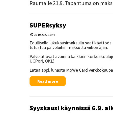
Raumalle 21.9. Tapahtuma on maksu
SUPERsyksy
06.10.2022 15:44
Edullisella lukukausimaksulla saat käyttöösi
tutustua palveluihin maksutta viikon ajan.
​​​​​​​Palvelut ovat avoinna kaikkien korkeakoul
UCPori, OKL)
Lataa appi, lunasta MoWe Card verkkokaupas
Read more
Syyskausi käynnissä 6.9. al