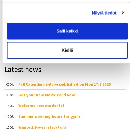
SAMK Pori campus gym is open for SAMK
students and staff members with exceptional
opening hours, rules and regulations.
Näytä tiedot
We can keep the gym open when every user
follows the safety guidelines!
Salli kaikki
Read more
Kiellä
Latest news
Fall Calendars will be published on Mon 17.8.2026
06.08.
Get your new MoWe Card now
29.07.
Welcome new students!
24.06.
Summer opening hours for gyms
12.06.
Wanted: New instructors
10.06.