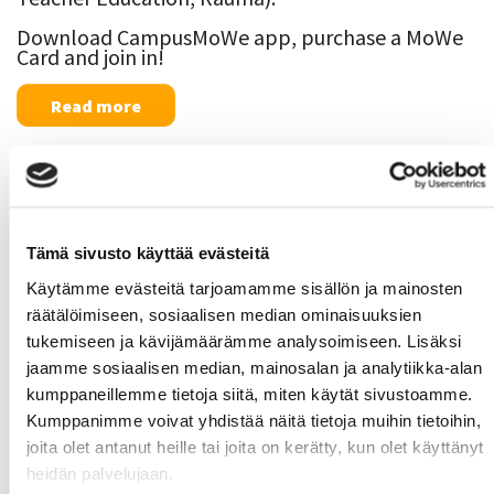
Download CampusMoWe app, purchase a MoWe
Card and join in!
Read more
Tämä sivusto käyttää evästeitä
Käytämme evästeitä tarjoamamme sisällön ja mainosten
räätälöimiseen, sosiaalisen median ominaisuuksien
tukemiseen ja kävijämäärämme analysoimiseen. Lisäksi
jaamme sosiaalisen median, mainosalan ja analytiikka-alan
kumppaneillemme tietoja siitä, miten käytät sivustoamme.
Kumppanimme voivat yhdistää näitä tietoja muihin tietoihin,
The use of the gym starting from 3.8.2021
joita olet antanut heille tai joita on kerätty, kun olet käyttänyt
03.08.2021 10:00
heidän palvelujaan.