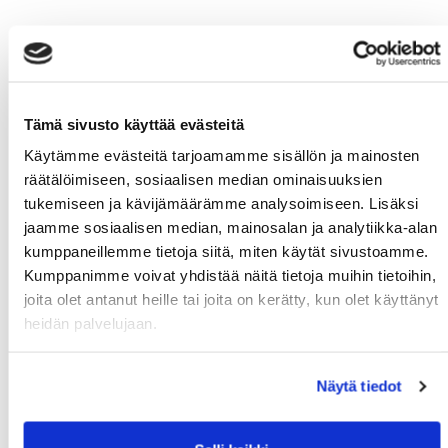
Latest news
Fall Calendars will be published on Mon 17.8.2026
06.08.
Tämä sivusto käyttää evästeitä
Get your new MoWe Card now
29.07.
Käytämme evästeitä tarjoamamme sisällön ja mainosten
räätälöimiseen, sosiaalisen median ominaisuuksien
Welcome new students!
24.06.
tukemiseen ja kävijämäärämme analysoimiseen. Lisäksi
Summer opening hours for gyms
jaamme sosiaalisen median, mainosalan ja analytiikka-alan
12.06.
kumppaneillemme tietoja siitä, miten käytät sivustoamme.
Wanted: New instructors
10.06.
Kumppanimme voivat yhdistää näitä tietoja muihin tietoihin,
joita olet antanut heille tai joita on kerätty, kun olet käyttänyt
heidän palvelujaan.
MoWe Calendar
Näytä tiedot
MoWe Calendar keeps you updated with
CampusMoWe services and events!