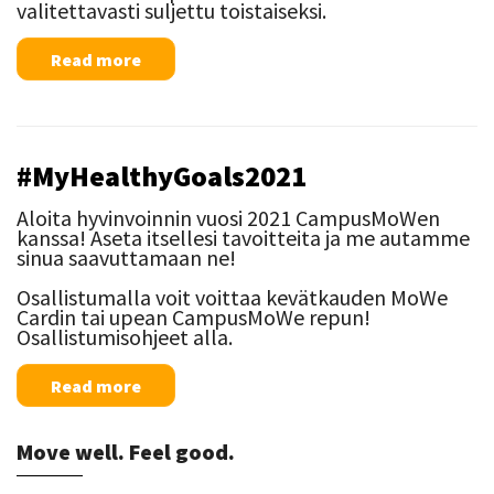
valitettavasti suljettu toistaiseksi.
Read more
#MyHealthyGoals2021
Aloita hyvinvoinnin vuosi 2021 CampusMoWen
kanssa! Aseta itsellesi tavoitteita ja me autamme
sinua saavuttamaan ne!
Osallistumalla voit voittaa kevätkauden MoWe
Cardin tai upean CampusMoWe repun!
Osallistumisohjeet alla.
Read more
Move well. Feel good.