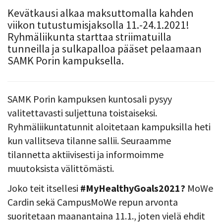
Kevätkausi alkaa maksuttomalla kahden
viikon tutustumisjaksolla 11.-24.1.2021!
Ryhmäliikunta starttaa striimatuilla
tunneilla ja sulkapalloa pääset pelaamaan
SAMK Porin kampuksella.
SAMK Porin kampuksen kuntosali pysyy
valitettavasti suljettuna toistaiseksi.
Ryhmäliikuntatunnit aloitetaan kampuksilla heti
kun vallitseva tilanne sallii. Seuraamme
tilannetta aktiivisesti ja informoimme
muutoksista välittömästi.
Joko teit itsellesi
#MyHealthyGoals2021?
MoWe
Cardin sekä CampusMoWe repun arvonta
suoritetaan maanantaina 11.1., joten vielä ehdit