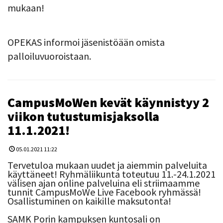
mukaan!
OPEKAS informoi jäsenistöään omista
palloiluvuoroistaan.
CampusMoWen kevät käynnistyy 2
viikon tutustumisjaksolla
11.1.2021!
05.01.2021 11:22
Tervetuloa mukaan uudet ja aiemmin palveluita
käyttäneet! Ryhmäliikunta toteutuu 11.-24.1.2021
välisen ajan online palveluina eli striimaamme
tunnit CampusMoWe Live Facebook ryhmässä!
Osallistuminen on kaikille maksutonta!
SAMK Porin kampuksen kuntosali on