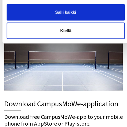
MoWe Calendar keeps you updated with
Salli kaikki
CampusMoWe services and events!
Kiellä
Download CampusMoWe-application
Download free CampusMoWe-app to your mobile
phone from AppStore or Play-store.