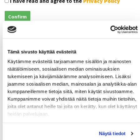
I have read and agree to the
Privacy Policy
Confirm
Latest news
Tämä sivusto käyttää evästeitä
Fall Calendars will be published on Mon 17.8.2026
Käytämme evästeitä tarjoamamme sisällön ja mainosten
06.08.
räätälöimiseen, sosiaalisen median ominaisuuksien
Get your new MoWe Card now
29.07.
tukemiseen ja kävijämäärämme analysoimiseen. Lisäksi
Welcome new students!
jaamme sosiaalisen median, mainosalan ja analytiikka-alan
24.06.
kumppaneillemme tietoja siitä, miten käytät sivustoamme.
Summer opening hours for gyms
12.06.
Kumppanimme voivat yhdistää näitä tietoja muihin tietoihin,
joita olet antanut heille tai joita on kerätty, kun olet käyttänyt
Wanted: New instructors
10.06.
heidän palvelujaan.
Näytä tiedot
MoWe Calendar