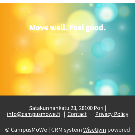
Satakunnankatu 23, 28100 Pori |
info@campusmowe.fi
|
Contact
|
Privacy Policy
© CampusMoWe
| CRM system
WiseGym
powered