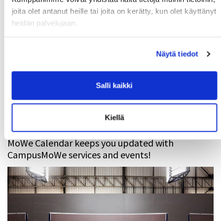
joita olet antanut heille tai joita on kerätty, kun olet käyttänyt
Get your new MoWe Card now
29.07.
heidän palvelujaan.
Welcome new students!
24.06.
Summer opening hours for gyms
Näytä tiedot
12.06.
Wanted: New instructors
10.06.
Salli kaikki
MoWe Calendar
Kiellä
MoWe Calendar keeps you updated with
CampusMoWe services and events!