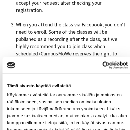
accept your request after checking your
registration.
When you attend the class via Facebook, you don't
need to enroll. Some of the classes will be
published as a recording after the class, but we
highly recommend you to join class when
scheduled (CampusMoWe reserves the right to
save or delete recordings).
See you at the Facebook live :)​​​​​​​
Tämä sivusto käyttää evästeitä
Move well. Feel good.
Käytämme evästeitä tarjoamamme sisällön ja mainosten
räätälöimiseen, sosiaalisen median ominaisuuksien
tukemiseen ja kävijämäärämme analysoimiseen. Lisäksi
Latest news
jaamme sosiaalisen median, mainosalan ja analytiikka-alan
kumppaneillemme tietoja siitä, miten käytät sivustoamme.
Fall Calendars will be published on Mon 17.8.2026
Kumppanimme voivat yhdistää näitä tietoja muihin tietoihin,
06.08.