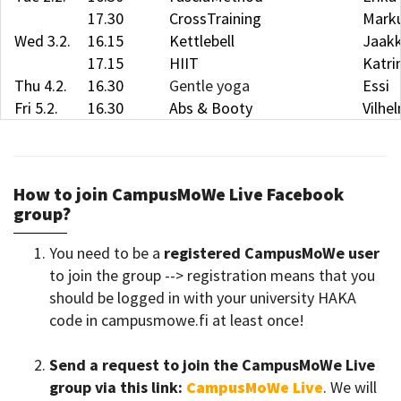
17.30
CrossTraining
Mark
Wed 3.2.
16.15
Kettlebell
Jaak
17.15
HIIT
Katri
Thu 4.2.
16.30
Gentle yoga
Essi
Fri 5.2.
16.30
Abs & Booty
Vilhe
How to join CampusMoWe Live Facebook
group?
You need to be a
registered CampusMoWe user
to join the group --> registration means that you
should be logged in with your university HAKA
code in campusmowe.fi at least once!
Send a request to join the CampusMoWe Live
group via this link:
CampusMoWe Live
. We will