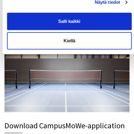
Näytä tiedot
MoWe Calendar
Salli kaikki
MoWe Calendar keeps you updated with
CampusMoWe services and events!
Kiellä
Download CampusMoWe-application