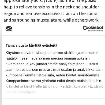
approximately 50°C (120°F). Some of the poses
help to relieve tensions in the neck and shoulder
region and remove excessive strain on the spine
and surrounding musculature, while others work
to strengthen the trunk and leg muscles.
Latest news
Tämä sivusto käyttää evästeitä
Käytämme evästeitä tarjoamamme sisällön ja mainosten
Fall Calendars will be published on Mon 17.8.2026
räätälöimiseen, sosiaalisen median ominaisuuksien
06.08.
tukemiseen ja kävijämäärämme analysoimiseen. Lisäksi
Get your new MoWe Card now
29.07.
jaamme sosiaalisen median, mainosalan ja analytiikka-alan
kumppaneillemme tietoja siitä, miten käytät sivustoamme.
Welcome new students!
24.06.
Kumppanimme voivat yhdistää näitä tietoja muihin tietoihin,
Summer opening hours for gyms
12.06.
joita olet antanut heille tai joita on kerätty, kun olet käyttänyt
heidän palvelujaan.
Wanted: New instructors
10.06.