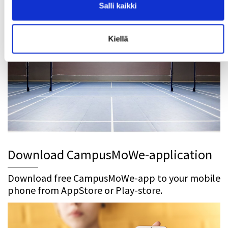
CampusMoWe services and events!
Salli kaikki
Kiellä
Download CampusMoWe-application
Download free CampusMoWe-app to your mobile
phone from AppStore or Play-store.