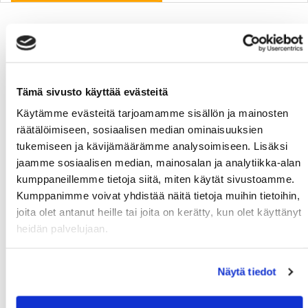
Latest news
Fall Calendars will be published on Mon 17.8.2026
Tämä sivusto käyttää evästeitä
06.08.
Käytämme evästeitä tarjoamamme sisällön ja mainosten
Get your new MoWe Card now
29.07.
räätälöimiseen, sosiaalisen median ominaisuuksien
Welcome new students!
24.06.
tukemiseen ja kävijämäärämme analysoimiseen. Lisäksi
jaamme sosiaalisen median, mainosalan ja analytiikka-alan
Summer opening hours for gyms
12.06.
kumppaneillemme tietoja siitä, miten käytät sivustoamme.
Wanted: New instructors
10.06.
Kumppanimme voivat yhdistää näitä tietoja muihin tietoihin,
joita olet antanut heille tai joita on kerätty, kun olet käyttänyt
heidän palvelujaan.
MoWe Calendar
Näytä tiedot
MoWe Calendar keeps you updated with