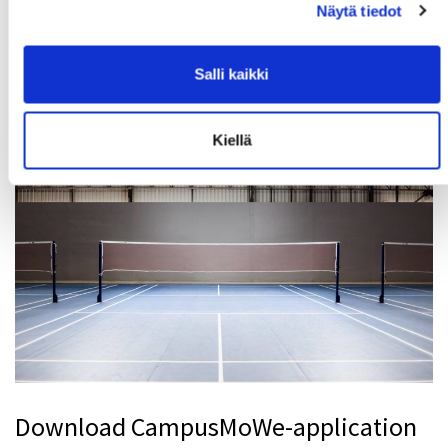
Näytä tiedot
MoWe Calendar
Salli kaikki
MoWe Calendar keeps you updated with
CampusMoWe services and events!
Kiellä
Download CampusMoWe-application