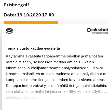
Frisbeegolf
Date: 13.10.2020 17:00
Enroll
Latest news
Tämä sivusto käyttää evästeitä
Käytämme evästeitä tarjoamamme sisällön ja mainosten
räätälöimiseen, sosiaalisen median ominaisuuksien
Fall Calendars will be published on Mon 17.8.2026
06.08.
tukemiseen ja kävijämäärämme analysoimiseen. Lisäksi
Get your new MoWe Card now
29.07.
jaamme sosiaalisen median, mainosalan ja analytiikka-alan
kumppaneillemme tietoja siitä, miten käytät sivustoamme.
Welcome new students!
24.06.
Kumppanimme voivat yhdistää näitä tietoja muihin tietoihin,
Summer opening hours for gyms
12.06.
joita olet antanut heille tai joita on kerätty, kun olet käyttänyt
heidän palvelujaan.
Wanted: New instructors
10.06.