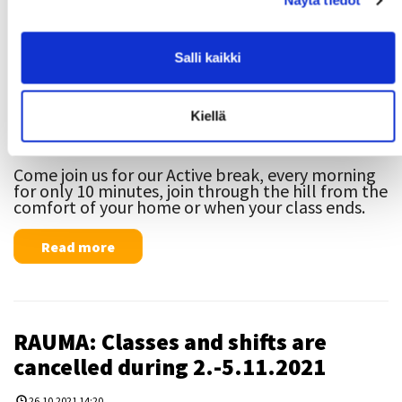
Näytä tiedot
Active breaks are finally back! We
start on Mon 18.10.
Salli kaikki
14.10.2021 13:53
Kiellä
Want to start your morning the right way, move
your body and get the day going well?
​​​​​​​Come join us for our Active break, every morning
for only 10 minutes, join through the hill from the
comfort of your home or when your class ends.
Read more
RAUMA: Classes and shifts are
cancelled during 2.-5.11.2021
26.10.2021 14:20