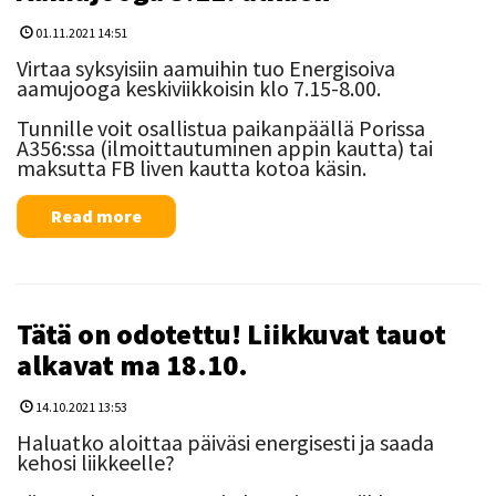
01.11.2021 14:51
Virtaa syksyisiin aamuihin tuo Energisoiva
aamujooga keskiviikkoisin klo 7.15-8.00.
Tunnille voit osallistua paikanpäällä Porissa
A356:ssa (ilmoittautuminen appin kautta) tai
maksutta FB liven kautta kotoa käsin.
Read more
Tätä on odotettu! Liikkuvat tauot
alkavat ma 18.10.
14.10.2021 13:53
Haluatko aloittaa päiväsi energisesti ja saada
kehosi liikkeelle?