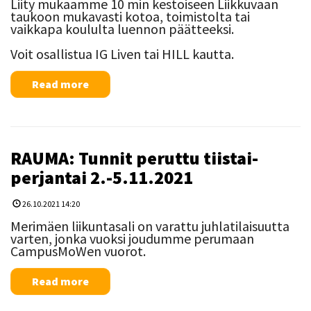
Liity mukaamme 10 min kestoiseen Liikkuvaan
taukoon mukavasti kotoa, toimistolta tai
vaikkapa koululta luennon päätteeksi.
Voit osallistua IG Liven tai HILL kautta.
Read more
RAUMA: Tunnit peruttu tiistai-
perjantai 2.-5.11.2021
26.10.2021 14:20
Merimäen liikuntasali on varattu juhlatilaisuutta
varten, jonka vuoksi joudumme perumaan
CampusMoWen vuorot.
Read more