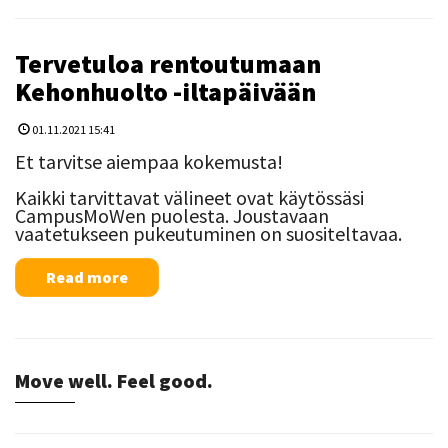
Tervetuloa rentoutumaan
Kehonhuolto -iltapäivään
01.11.2021 15:41
Et tarvitse aiempaa kokemusta!
Kaikki tarvittavat välineet ovat käytössäsi
CampusMoWen puolesta. Joustavaan
vaatetukseen pukeutuminen on suositeltavaa.
Read more
Move well. Feel good.