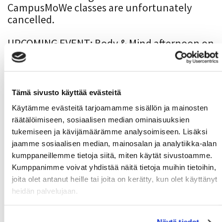
CampusMoWe classes are unfortunately
cancelled.
UPCOMING EVENT: Body & Mind afternoon on
Fri 12.11. at Pori campus and FB Live.
Tämä sivusto käyttää evästeitä
Morning yoga starts on Wed 3.11.
Käytämme evästeitä tarjoamamme sisällön ja mainosten
01.11.2021 14:51
räätälöimiseen, sosiaalisen median ominaisuuksien
Energy into the darkening mornings on
tukemiseen ja kävijämäärämme analysoimiseen. Lisäksi
Wednesdays at 7.15-8.00.
jaamme sosiaalisen median, mainosalan ja analytiikka-alan
kumppaneillemme tietoja siitä, miten käytät sivustoamme.
You can join the class in Pori A356 (enrolment via
app) or for free via FB live.
Kumppanimme voivat yhdistää näitä tietoja muihin tietoihin,
joita olet antanut heille tai joita on kerätty, kun olet käyttänyt
Read more
heidän palvelujaan.