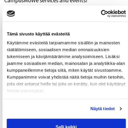
CampusMoWe services and events!
Tämä sivusto käyttää evästeitä
Käytämme evästeitä tarjoamamme sisällön ja mainosten
räätälöimiseen, sosiaalisen median ominaisuuksien
tukemiseen ja kävijämäärämme analysoimiseen. Lisäksi
jaamme sosiaalisen median, mainosalan ja analytiikka-alan
kumppaneillemme tietoja siitä, miten käytät sivustoamme.
Kumppanimme voivat yhdistää näitä tietoja muihin tietoihin,
joita olet antanut heille tai joita on kerätty, kun olet käyttänyt
Download CampusMoWe-application
heidän palvelujaan.
Download free CampusMoWe-app to your mobile
phone from AppStore or Play-store.
Näytä tiedot
Salli kaikki