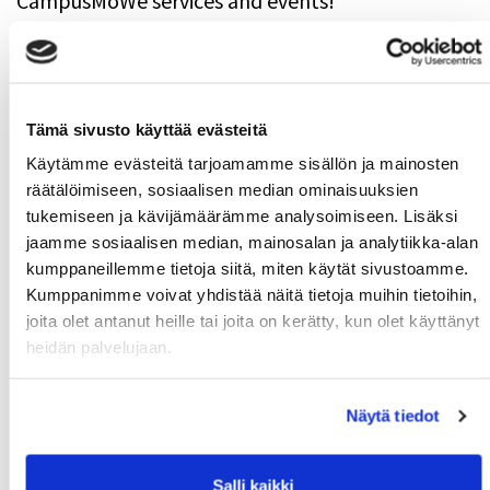
CampusMoWe services and events!
Tämä sivusto käyttää evästeitä
Käytämme evästeitä tarjoamamme sisällön ja mainosten
räätälöimiseen, sosiaalisen median ominaisuuksien
tukemiseen ja kävijämäärämme analysoimiseen. Lisäksi
jaamme sosiaalisen median, mainosalan ja analytiikka-alan
kumppaneillemme tietoja siitä, miten käytät sivustoamme.
Kumppanimme voivat yhdistää näitä tietoja muihin tietoihin,
joita olet antanut heille tai joita on kerätty, kun olet käyttänyt
Download CampusMoWe-application
heidän palvelujaan.
Download free CampusMoWe-app to your mobile
phone from AppStore or Play-store.
Näytä tiedot
Salli kaikki