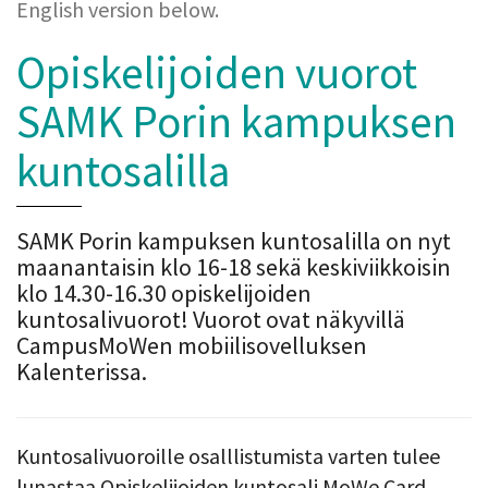
English version below.
Opiskelijoiden vuorot
SAMK Porin kampuksen
kuntosalilla
SAMK Porin kampuksen kuntosalilla on nyt
maanantaisin klo 16-18 sekä keskiviikkoisin
klo 14.30-16.30 opiskelijoiden
kuntosalivuorot! Vuorot ovat näkyvillä
CampusMoWen mobiilisovelluksen
Kalenterissa.
Kuntosalivuoroille osalllistumista varten tulee
lunastaa Opiskelijoiden kuntosali MoWe Card