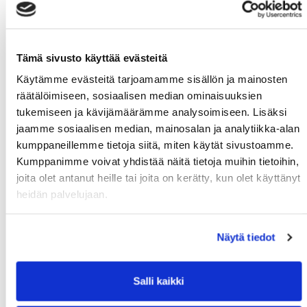
a right to enroll and participate for gym sessions.
Book your place to the gym via MoWe Calendar
(CampusMoWe app).
Tämä sivusto käyttää evästeitä
Käytämme evästeitä tarjoamamme sisällön ja mainosten
Soteekki students works as a supervisors in the
räätälöimiseen, sosiaalisen median ominaisuuksien
gym! You will find a detailed information about
tukemiseen ja kävijämäärämme analysoimiseen. Lisäksi
the gym sessions from the article below!
jaamme sosiaalisen median, mainosalan ja analytiikka-alan
kumppaneillemme tietoja siitä, miten käytät sivustoamme.
Kumppanimme voivat yhdistää näitä tietoja muihin tietoihin,
joita olet antanut heille tai joita on kerätty, kun olet käyttänyt
heidän palvelujaan.
Move well. Feel good.
Näytä tiedot
Latest news
Salli kaikki