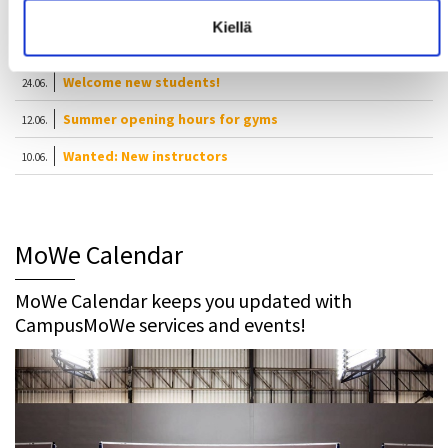
Fall Calendars will be published on Mon 17.8.2026
14:27
Kiellä
Get your new MoWe Card now
29.07.
Welcome new students!
24.06.
Summer opening hours for gyms
12.06.
Wanted: New instructors
10.06.
MoWe Calendar
MoWe Calendar keeps you updated with
CampusMoWe services and events!