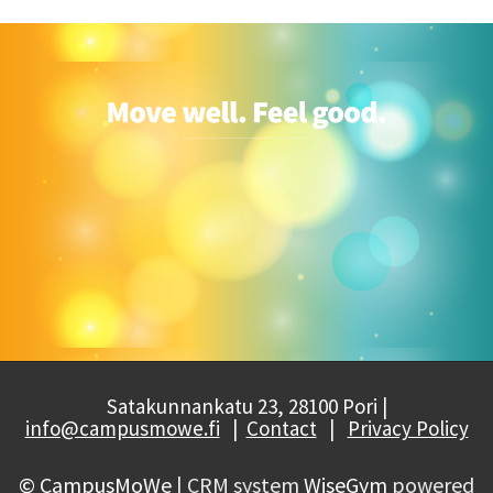
Satakunnankatu 23, 28100 Pori |
info@campusmowe.fi
|
Contact
|
Privacy Policy
© CampusMoWe
| CRM system
WiseGym
powered