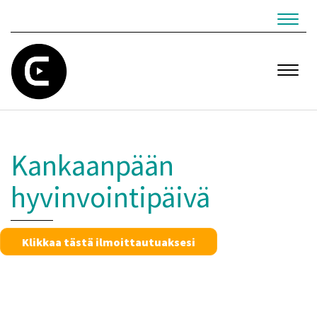
Navig
Navig
Kankaanpään
hyvinvointipäivä
Klikkaa tästä ilmoittautuaksesi