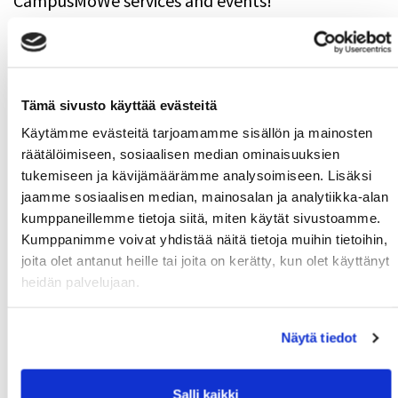
CampusMoWe services and events!
Tämä sivusto käyttää evästeitä
Käytämme evästeitä tarjoamamme sisällön ja mainosten
räätälöimiseen, sosiaalisen median ominaisuuksien
tukemiseen ja kävijämäärämme analysoimiseen. Lisäksi
jaamme sosiaalisen median, mainosalan ja analytiikka-alan
kumppaneillemme tietoja siitä, miten käytät sivustoamme.
Kumppanimme voivat yhdistää näitä tietoja muihin tietoihin,
joita olet antanut heille tai joita on kerätty, kun olet käyttänyt
Download CampusMoWe-application
heidän palvelujaan.
Download free CampusMoWe-app to your mobile
phone from AppStore or Play-store.
Näytä tiedot
Salli kaikki