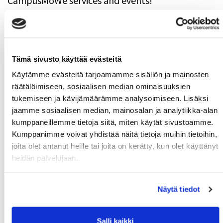
CampusMoWe services and events!
Tämä sivusto käyttää evästeitä
Käytämme evästeitä tarjoamamme sisällön ja mainosten
räätälöimiseen, sosiaalisen median ominaisuuksien
tukemiseen ja kävijämäärämme analysoimiseen. Lisäksi
jaamme sosiaalisen median, mainosalan ja analytiikka-alan
kumppaneillemme tietoja siitä, miten käytät sivustoamme.
Kumppanimme voivat yhdistää näitä tietoja muihin tietoihin,
joita olet antanut heille tai joita on kerätty, kun olet käyttänyt
Download CampusMoWe-application
heidän palvelujaan.
Download free CampusMoWe-app to your mobile
phone from AppStore or Play-store.
Näytä tiedot
Salli kaikki