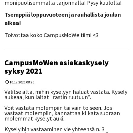
monipuolisemmalla tarjonnalla! Pysy kuulolla!
Tsemppiä loppuvuoteen ja rauhallista joulun
aikaa!
Toivottaa koko CampusMoWe tiimi <3
CampusMoWen asiakaskysely
syksy 2021
10.12.2021 08:20
Valitse alta, mihin kyselyyn haluat vastata. Kysely
aukeaa, kun laitat "rastin ruutuun".
Voit vastata molempiin tai vain toiseen. Jos
vastaat molempiin, kannattaa klikata suoraan
molemmat kyselyt auki.
Kyselyihin vastaaminen vie yhteensä n. 3