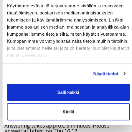
Käytämme evästeitä tarjoamamme sisällön ja mainosten
We wish you energy for the rest of the year
räätälöimiseen, sosiaalisen median ominaisuuksien
and peaceful Christmas time!
tukemiseen ja kävijämäärämme analysoimiseen. Lisäksi
jaamme sosiaalisen median, mainosalan ja analytiikka-alan
Best regards, CampusMoWe team <3
kumppaneillemme tietoja siitä, miten käytät sivustoamme.
Kumppanimme voivat yhdistää näitä tietoja muihin tietoihin,
joita olet antanut heille tai joita on kerätty, kun olet käyttänyt
heidän palvelujaan.
CampusMoWe customer survey
autumn 2021
Näytä tiedot
10.12.2021 09:06
Choose from below, which survey you would like
Salli kaikki
to answer. Survey opens by clicking the box.
You can answer both or just another survey. If you
answer both, it is recommend to open both
Kiellä
surveys at once.
Answering takes approx. 3 minutes. Please
answer at latest on Thu 16.12.