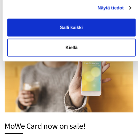
Näytä tiedot
Download CampusMoWe-application
Download free CampusMoWe-app to your mobile
Salli kaikki
phone from AppStore or Play-store.
Kiellä
MoWe Card now on sale!